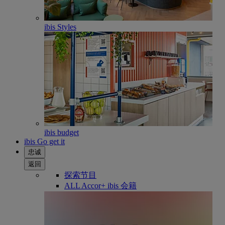
ibis Styles
ibis budget
ibis Go get it
忠诚
返回
探索节目
ALL Accor+ ibis 会籍