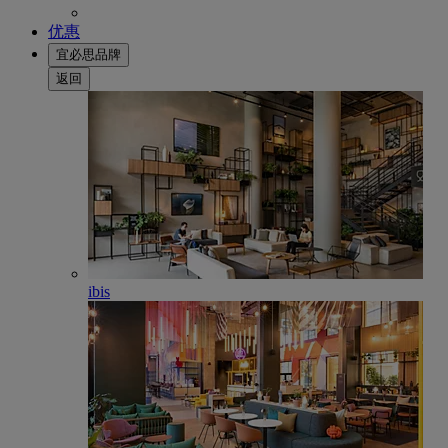
优惠
宜必思品牌
返回
ibis