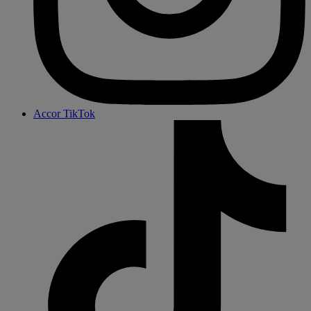
Accor TikTok