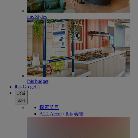
ibis Styles
ibis budget
ibis Go get it
忠诚
返回
探索节目
ALL Accor+ ibis 会籍