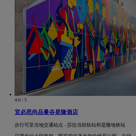
4.6 / 5
宜必思尚品曼谷是隆酒店
步行可至当地交通站点 - 莎拉当轻轨站和是隆地铁站