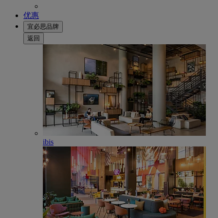
优惠
宜必思品牌
返回
ibis