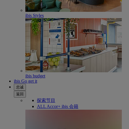
ibis Styles
ibis budget
ibis Go get it
忠诚
返回
探索节目
ALL Accor+ ibis 会籍