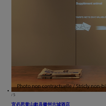
/ 5
宜必思黄山歙县徽州古城酒店