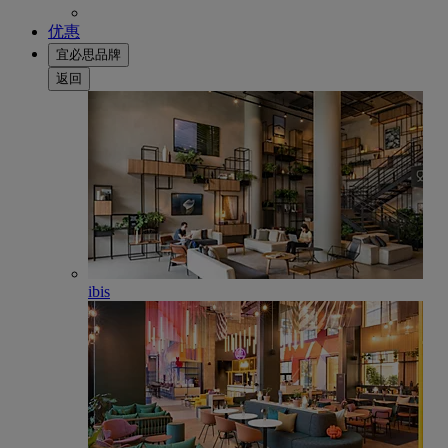
优惠
宜必思品牌
返回
ibis