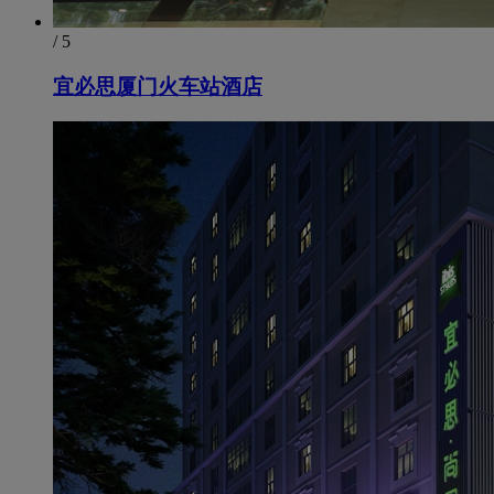
/ 5
宜必思厦门火车站酒店