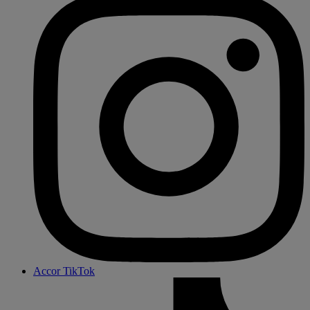
Accor TikTok