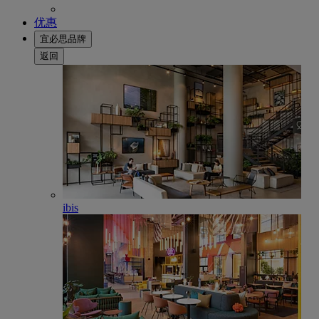
优惠
宜必思品牌
返回
ibis