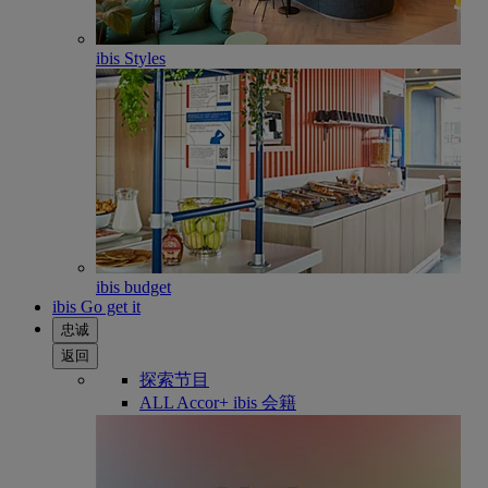
ibis Styles
ibis budget
ibis Go get it
忠诚
返回
探索节目
ALL Accor+ ibis 会籍