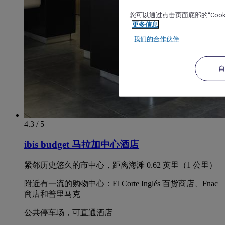
您可以通过点击页面底部的“Coo
更多信息
我们的合作伙伴
4.3 / 5
ibis budget 马拉加中心酒店
紧邻历史悠久的市中心，距离海滩 0.62 英里（1 公里）
附近有一流的购物中心：El Corte Inglés 百货商店、Fnac
商店和普里马克
公共停车场，可直通酒店