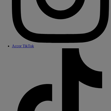
Accor TikTok