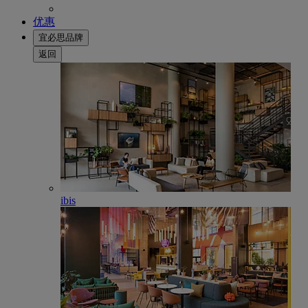
优惠
宜必思品牌
返回
ibis