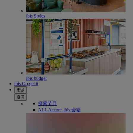
ibis Styles
ibis budget
ibis Go get it
忠诚
返回
探索节目
ALL Accor+ ibis 会籍