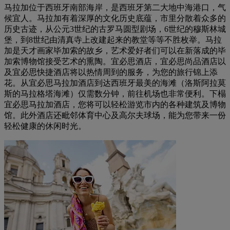
马拉加位于西班牙南部海岸，是西班牙第二大地中海港口，气
候宜人。马拉加有着深厚的文化历史底蕴，市里分散着众多的
历史古迹，从公元3世纪的古罗马圆型剧场，6世纪的穆斯林城
堡，到8世纪由清真寺上改建起来的教堂等等不胜枚举。马拉
加是天才画家毕加索的故乡，艺术爱好者们可以在新落成的毕
加索博物馆接受艺术的熏陶。宜必思酒店，宜必思尚品酒店以
及宜必思快捷酒店将以热情周到的服务，为您的旅行锦上添
花。从宜必思马拉加酒店到达西班牙最美的海滩（洛斯阿拉莫
斯的马拉格塔海滩）仅需数分钟，前往机场也非常便利。下榻
宜必思马拉加酒店，您将可以轻松游览市内的各种建筑及博物
馆。此外酒店还毗邻体育中心及高尔夫球场，能为您带来一份
轻松健康的休闲时光。