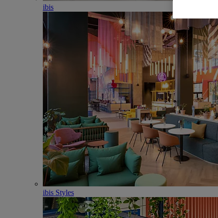
ibis
ibis Styles