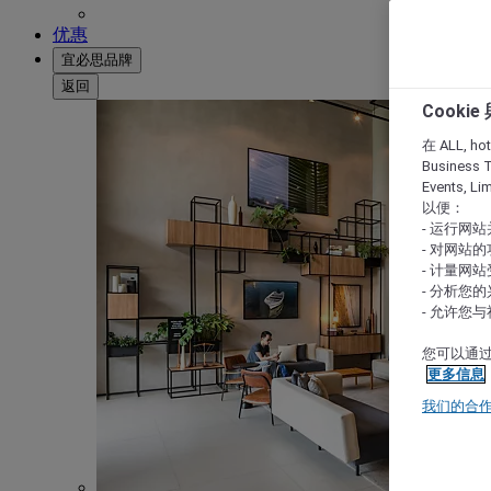
优惠
宜必思品牌
返回
Cooki
在 ALL, hote
Business T
Events, L
以便：
- 运行网
- 对网站
- 计量网
- 分析您
- 允许您
您可以通过
更多信息
我们的合