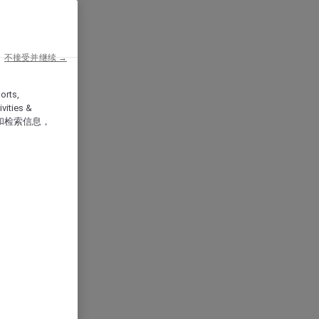
不接受并继续 →
orts,
vities &
和检索信息，