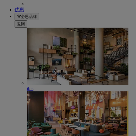
优惠
宜必思品牌
返回
ibis