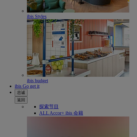
ibis Styles
ibis budget
ibis Go get it
忠诚
返回
探索节目
ALL Accor+ ibis 会籍