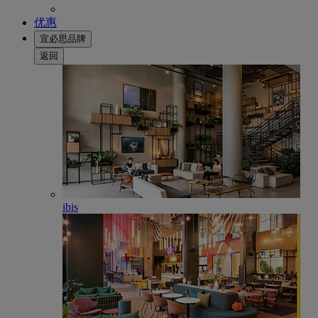
优惠
宜必思品牌
返回
ibis