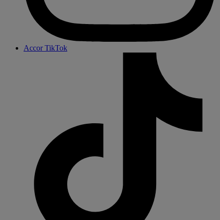
Accor TikTok