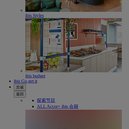
ibis Styles
ibis budget
ibis Go get it
忠诚
返回
探索节目
ALL Accor+ ibis 会籍