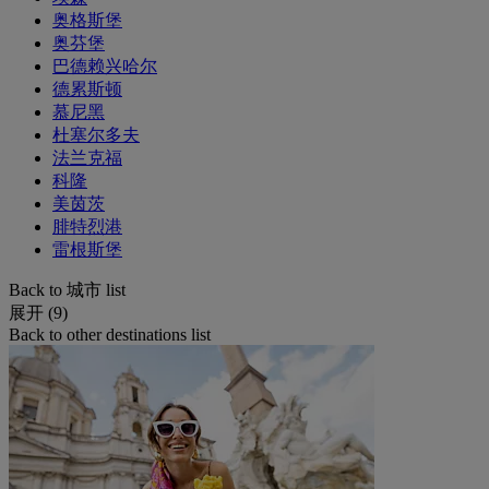
奥格斯堡
奥芬堡
巴德赖兴哈尔
德累斯顿
慕尼黑
杜塞尔多夫
法兰克福
科隆
美茵茨
腓特烈港
雷根斯堡
Back to 城市 list
展开 (9)
Back to other destinations list