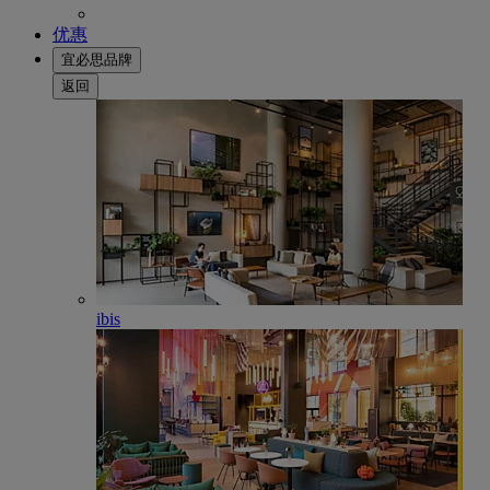
优惠
宜必思品牌
返回
ibis