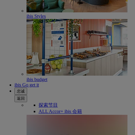
ibis Styles
ibis budget
ibis Go get it
忠诚
返回
探索节目
ALL Accor+ ibis 会籍