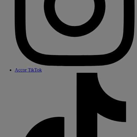
Accor TikTok