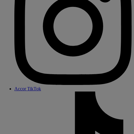
Accor TikTok