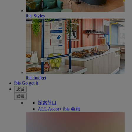
ibis Styles
ibis budget
ibis Go get it
忠诚
返回
探索节目
ALL Accor+ ibis 会籍