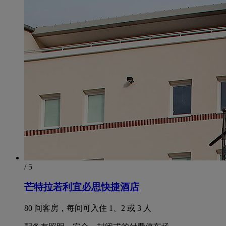
/ 5
芒特拉若利宜必思快捷酒店
80 间客房，每间可入住 1、2 或 3 人