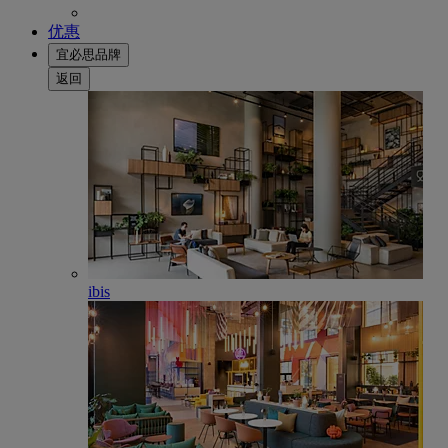
优惠
宜必思品牌
返回
ibis