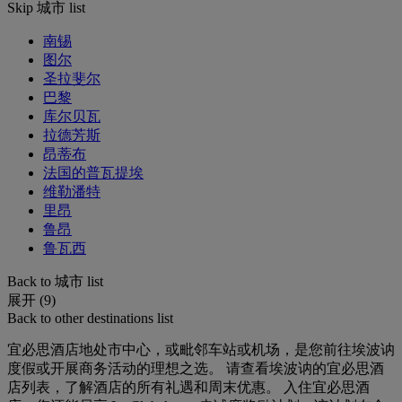
Skip 城市 list
南锡
图尔
圣拉斐尔
巴黎
库尔贝瓦
拉德芳斯
昂蒂布
法国的普瓦提埃
维勒潘特
里昂
鲁昂
鲁瓦西
Back to 城市 list
展开 (9)
Back to other destinations list
宜必思酒店地处市中心，或毗邻车站或机场，是您前往埃波讷
度假或开展商务活动的理想之选。 请查看埃波讷的宜必思酒
店列表，了解酒店的所有礼遇和周末优惠。 入住宜必思酒