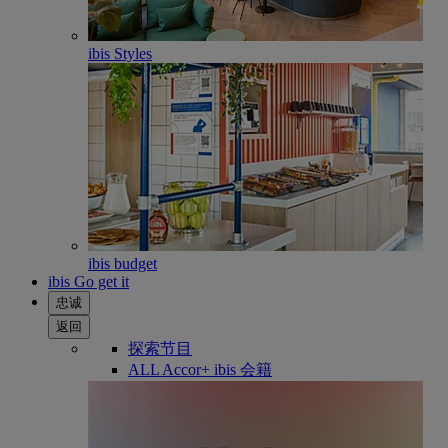
ibis Styles
ibis budget
ibis Go get it
忠诚
返回
探索节目
ALL Accor+ ibis 会籍