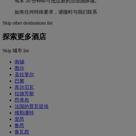
驾车 20 分钟即可抵达新的法语国际城。
如有任何特殊要求，请随时与我们联系
Skip other destinations list
探索更多酒店
Skip 城市 list
南锡
图尔
圣拉斐尔
巴黎
库尔贝瓦
拉德芳斯
昂蒂布
法国的普瓦提埃
维勒潘特
里昂
鲁昂
鲁瓦西