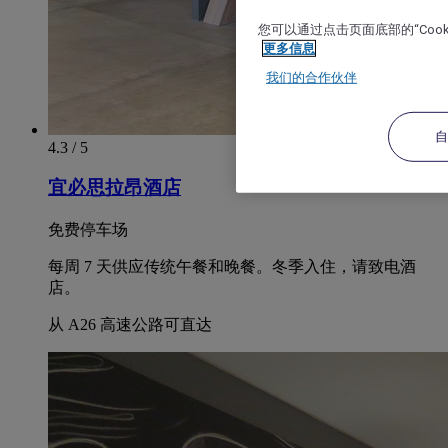
您可以通过点击页面底部的“Coo
更多信息
我们的合作伙伴
4.3 / 5
宜必思拉昂酒店
免费停车场
每周 7 天供应传统午餐和晚餐。冬季入住，请致电酒
店。
从 A26 高速公路可直达