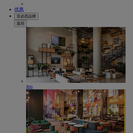
优惠
宜必思品牌
返回
ibis