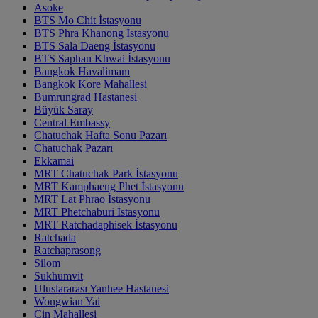
Asoke
BTS Mo Chit İstasyonu
BTS Phra Khanong İstasyonu
BTS Sala Daeng İstasyonu
BTS Saphan Khwai İstasyonu
Bangkok Havalimanı
Bangkok Kore Mahallesi
Bumrungrad Hastanesi
Büyük Saray
Central Embassy
Chatuchak Hafta Sonu Pazarı
Chatuchak Pazarı
Ekkamai
MRT Chatuchak Park İstasyonu
MRT Kamphaeng Phet İstasyonu
MRT Lat Phrao İstasyonu
MRT Phetchaburi İstasyonu
MRT Ratchadaphisek İstasyonu
Ratchada
Ratchaprasong
Silom
Sukhumvit
Uluslararası Yanhee Hastanesi
Wongwian Yai
Çin Mahallesi