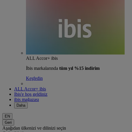
ALL Accor+ ibis
İbis markalarında
tüm yıl %15 indirim
Keşfedin
ALL Accor+ ibis
Ibis'e hoş geldiniz
ibis mağazası
Daha
EN
Geri
Aşağıdan ülkenizi ve dilinizi seçin