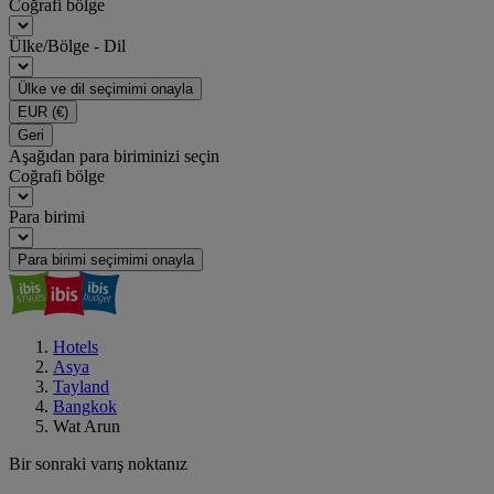
Coğrafi bölge
Ülke/Bölge - Dil
Ülke ve dil seçimimi onayla
EUR
(€)
Geri
Aşağıdan para biriminizi seçin
Coğrafi bölge
Para birimi
Para birimi seçimimi onayla
Hotels
Asya
Tayland
Bangkok
Wat Arun
Bir sonraki varış noktanız