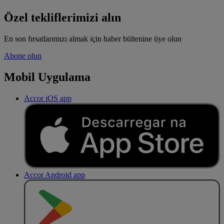
Özel tekliflerimizi alın
En son fırsatlarımızı almak için haber bültenine üye olun
Abone olun
Mobil Uygulama
Accor iOS app
Accor Android app
O
BT
E
R
N
O