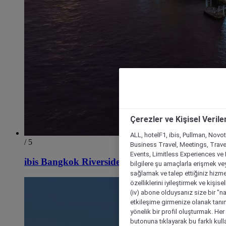
Çerezler ve Kişisel Verile
ALL, hotelF1, ibis, Pullman, Novo
/ 5
Business Travel, Meetings, Travel
Events, Limitless Experiences ve 
ibis Bangkok Riverside
bilgilere şu amaçlarla erişmek vey
sağlamak ve talep ettiğiniz hizmet
özelliklerini iyileştirmek ve kişise
(iv) abone olduysanız size bir "n
etkileşime girmenize olanak tanım
yönelik bir profil oluşturmak. Her b
butonuna tıklayarak bu farklı kul