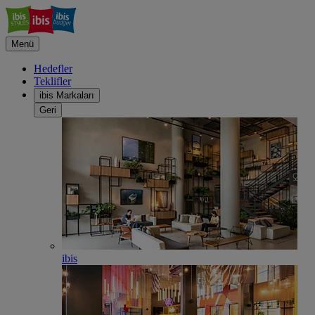
Menü
Hedefler
Teklifler
ibis Markaları
Geri
ibis