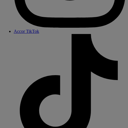
Accor TikTok