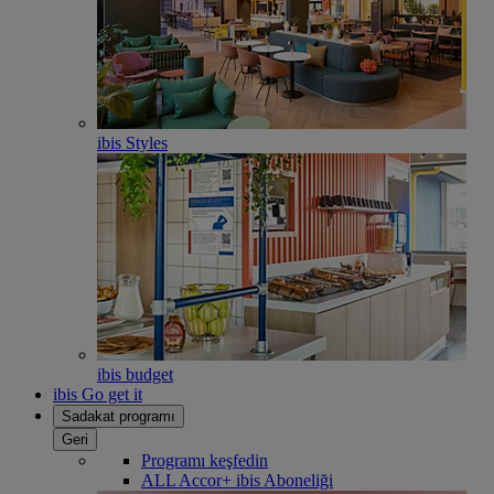
ibis Styles
ibis budget
ibis Go get it
Sadakat programı
Geri
Programı keşfedin
ALL Accor+ ibis Aboneliği