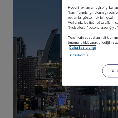
Hedefli reklam amaçlı bilgi kulla
"hash"lenmiş (şifrelenmiş) versiy
reklamlar göstermek için gezinme, 
Verileriniz, bu üçüncü tarafların s
"Kişiselleştir" butonu aracılığıyl
Tercihlerinizi, sayfanın alt kısmı
butonuna tıklayarak dilediğiniz za
Daha fazla bilgi
Ortaklarımız
Öze