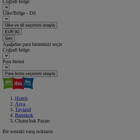
Coğrafi bölge
Ülke/Bölge - Dil
Ülke ve dil seçimimi onayla
EUR
(€)
Geri
Aşağıdan para biriminizi seçin
Coğrafi bölge
Para birimi
Para birimi seçimimi onayla
Hotels
Asya
Tayland
Bangkok
Chatuchak Pazarı
Bir sonraki varış noktanız