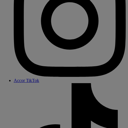
Accor TikTok