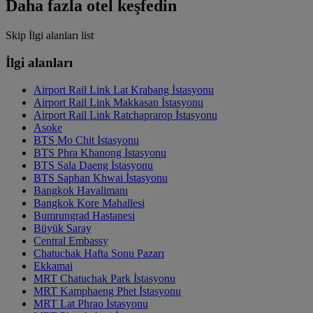
Daha fazla otel keşfedin
Skip İlgi alanları list
İlgi alanları
Airport Rail Link Lat Krabang İstasyonu
Airport Rail Link Makkasan İstasyonu
Airport Rail Link Ratchaprarop İstasyonu
Asoke
BTS Mo Chit İstasyonu
BTS Phra Khanong İstasyonu
BTS Sala Daeng İstasyonu
BTS Saphan Khwai İstasyonu
Bangkok Havalimanı
Bangkok Kore Mahallesi
Bumrungrad Hastanesi
Büyük Saray
Central Embassy
Chatuchak Hafta Sonu Pazarı
Ekkamai
MRT Chatuchak Park İstasyonu
MRT Kamphaeng Phet İstasyonu
MRT Lat Phrao İstasyonu