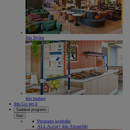
ibis Styles
ibis budget
ibis Go get it
Sadakat programı
Geri
Programı keşfedin
ALL Accor+ ibis Aboneliği