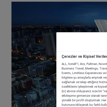
Çerezler ve Kişisel Verile
ALL, hotelF1, ibis, Pullman, Novo
Business Travel, Meetings, Travel
Events, Limitless Experiences ve 
bilgilere şu amaçlarla erişmek vey
sağlamak ve talep ettiğiniz hizmet
özelliklerini iyileştirmek ve kişise
(iv) abone olduysanız size bir "n
etkileşime girmenize olanak tanım
yönelik bir profil oluşturmak. Her b
butonuna tıklayarak bu farklı kul