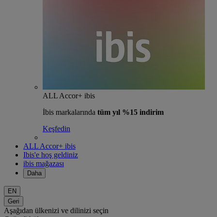
ALL Accor+ ibis
İbis markalarında
tüm yıl %15 indirim
Keşfedin
ALL Accor+ ibis
Ibis'e hoş geldiniz
ibis mağazası
Daha
EN
Geri
Aşağıdan ülkenizi ve dilinizi seçin