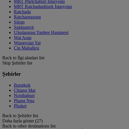
MRT Phetchaburi İstasyonu
MRT Ratchadaphisek İstasyonu
Ratchada
Ratchaprasong
Silom
Sukhumvit
Uluslararası Yanhee Hastanesi
Wat Arun
Wongwian Yai
Çin Mahallesi
Back to İlgi alanları list
Skip Şehirler list
Şehirler
Bangkok
Chiang Mai
Nonthaburi
Phang Nga
Phuket
Back to Şehirler list
Daha fazla göster (27)
Back to other destinations list