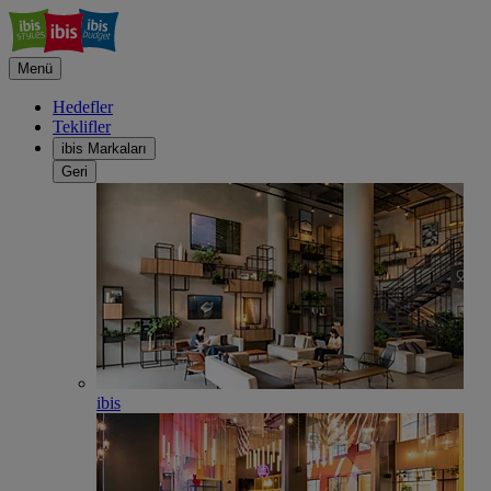
Menü
Hedefler
Teklifler
ibis Markaları
Geri
ibis