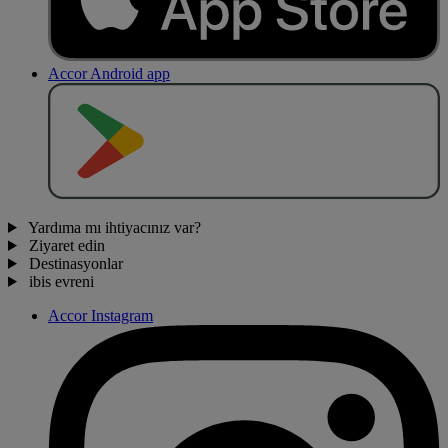
Accor Android app
O
BT
E
R
N
O
Yardıma mı ihtiyacınız var?
Ziyaret edin
Destinasyonlar
ibis evreni
Accor Instagram