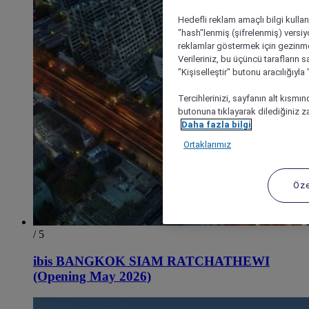
Hedefli reklam amaçlı bilgi kulla
"hash"lenmiş (şifrelenmiş) versiy
reklamlar göstermek için gezinme, 
Verileriniz, bu üçüncü tarafların s
"Kişiselleştir" butonu aracılığıyl
Tercihlerinizi, sayfanın alt kısmı
butonuna tıklayarak dilediğiniz za
Daha fazla bilgi
Ortaklarımız
Öze
/ 5
ibis BANGKOK SIAM RATCHATHEWI
(Opening May 2026)