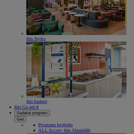
ibis Styles
ibis budget
ibis Go get it
Sadakat programı
Geri
Programı keşfedin
ALL Accor+ ibis Aboneliği