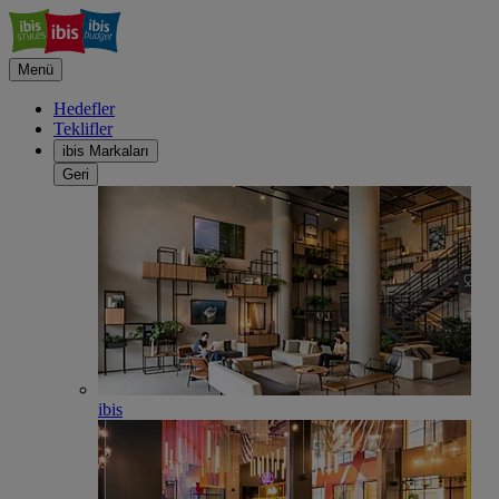
Menü
Hedefler
Teklifler
ibis Markaları
Geri
ibis