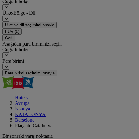
Coğrafi bölge
Ülke/Bölge - Dil
Ülke ve dil seçimimi onayla
EUR
(€)
Geri
Aşağıdan para biriminizi seçin
Coğrafi bölge
Para birimi
Para birimi seçimimi onayla
Hotels
Avrupa
İspanya
KATALONYA
Barselona
Plaça de Catalunya
Bir sonraki varış noktanız