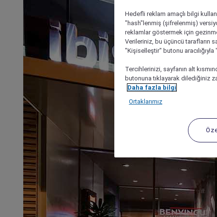
Hedefli reklam amaçlı bilgi kulla
"hash"lenmiş (şifrelenmiş) versiy
reklamlar göstermek için gezinme, 
Verileriniz, bu üçüncü tarafların s
"Kişiselleştir" butonu aracılığıyl
Tercihlerinizi, sayfanın alt kısmı
butonuna tıklayarak dilediğiniz za
Daha fazla bilgi
Ortaklarımız
Öze