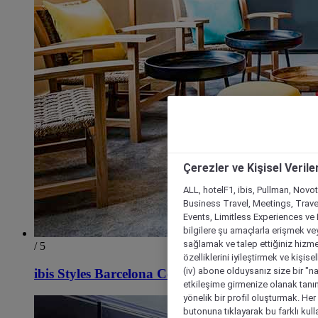
Çerezler ve Kişisel Verile
ALL, hotelF1, ibis, Pullman, Novo
Business Travel, Meetings, Travel
Events, Limitless Experiences ve 
bilgilere şu amaçlarla erişmek vey
sağlamak ve talep ettiğiniz hizmet
/ 5
özelliklerini iyileştirmek ve kişise
(iv) abone olduysanız size bir "n
ibis Styles Barcelona Centre
etkileşime girmenize olanak tanım
yönelik bir profil oluşturmak. Her b
butonuna tıklayarak bu farklı kul