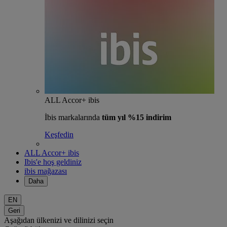
ALL Accor+ ibis
İbis markalarında
tüm yıl %15 indirim
Keşfedin
ALL Accor+ ibis
Ibis'e hoş geldiniz
ibis mağazası
Daha
EN
Geri
Aşağıdan ülkenizi ve dilinizi seçin