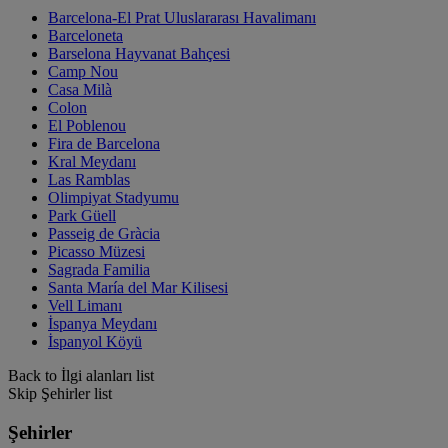
Barcelona-El Prat Uluslararası Havalimanı
Barceloneta
Barselona Hayvanat Bahçesi
Camp Nou
Casa Milà
Colon
El Poblenou
Fira de Barcelona
Kral Meydanı
Las Ramblas
Olimpiyat Stadyumu
Park Güell
Passeig de Gràcia
Picasso Müzesi
Sagrada Familia
Santa María del Mar Kilisesi
Vell Limanı
İspanya Meydanı
İspanyol Köyü
Back to İlgi alanları list
Skip Şehirler list
Şehirler