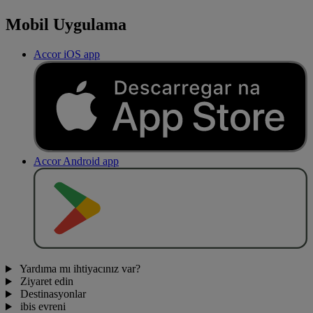
Mobil Uygulama
Accor iOS app
Accor Android app
O
BT
E
R
N
O
Yardıma mı ihtiyacınız var?
Ziyaret edin
Destinasyonlar
ibis evreni