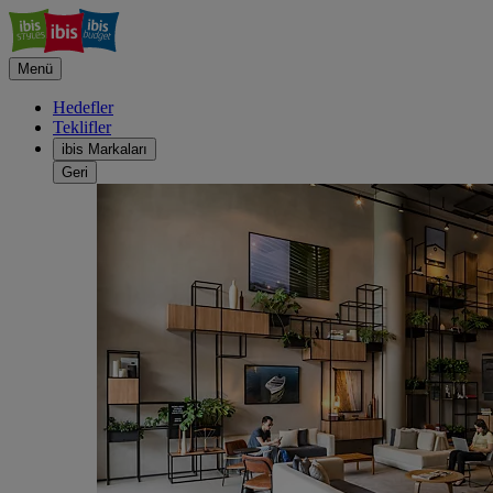
Menü
Hedefler
Teklifler
ibis Markaları
Geri