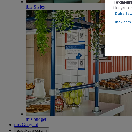
Tercihlerin
ibis Styles
tıklayarak 
Daha fazl
Ortaklarım
ibis budget
ibis Go get it
Sadakat programı