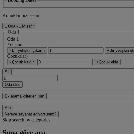
Booking Dates
Konuklarınızı seçin
1 Oda - 1 Misafir
Oda 1
Oda 1
Yetişkin
- Bir yetişkin çıkarın
+Bir yetişkin ek
Çocuk(lar)
- Çocuk kaldır
+Çocuk ekle
Sil
Oda ekle
Ek arama kriterleri, örn
Ara
Nereye seyahat ediyorsunuz?
Skip search by categories
Şuna göre ara