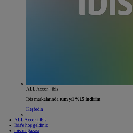
ALL Accor+ ibis
İbis markalarında
tüm yıl %15 indirim
Keşfedin
ALL Accor+ ibis
Ibis'e hoş geldiniz
ibis mağazası