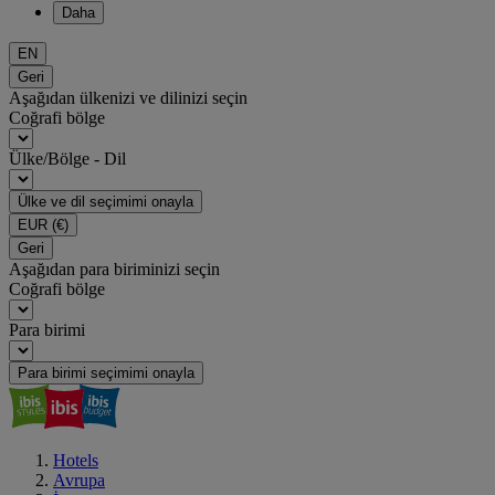
Daha
EN
Geri
Aşağıdan ülkenizi ve dilinizi seçin
Coğrafi bölge
Ülke/Bölge - Dil
Ülke ve dil seçimimi onayla
EUR
(€)
Geri
Aşağıdan para biriminizi seçin
Coğrafi bölge
Para birimi
Para birimi seçimimi onayla
Hotels
Avrupa