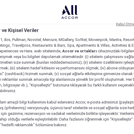
Kabul Etm
 ve Kişisel Veriler
1, ibis, Pullman, Novotel, Mercure, MGallery, Sofitel, Movenpick, Mantra, Resor
tings, Travelpros, Restaurants & Bars, Spa, Apartments & Villas, Activities & E
Experiences ve Hera. web sitelerinde,
Accor ve ortakları
cihazınızdaki bilgiler
rişmek veya bu bilgileri depolamak istemektedir: (i) sitelerin çalışmasını sağl
izmetleri size sunmak (bunları reddedemezsiniz); (ii) sitelerin özelliklerini iyileş
irmek; (iii) sitelerin hedef kitlesini ve performansını ölçmek; (iv) abone olduysan
si" (cashback) hizmeti sunmak; (v) sosyal ağlarla etkileşime girmenize olanak 
i reklamlar sunmak amacıyla ilgi alanlarınıza yönelik bir profil oluşturmak. Her b
on, bilgisayar vb.), "Kişiselleştir" butonuna tıklayarak bu farklı kullanım seçenek
ilirsiniz.
lam amaçlı bilgi kullanımını kabul ederseniz Accor, e-posta adresinizi (paylaşt
ş (şifrelenmiş) versiyonuyla; üçüncü taraf sitelerde ve sosyal ağlarda size hed
çin gezinme, rezervasyon ve sadakat verilerinizle birlikte işleyecektir. Verileri
sahip olduğu verilerle eşleştirilebilir. Daha fazlasını öğrenmek için "Kişiselleştir
a "hedefli reklamcılık" bölümüne bakınız.