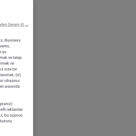
eden Devam Et →
ts, Business
vents,
e şu
amak ve talep
tirmek ve
ız size bir
tanımak; (vi)
ir cihazınız
leri arasında
ıysanız)
efli reklamlar
niz, bu üçüncü
" butonu