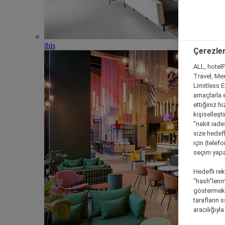
ibis
Çerezler
ALL, hotelF
Travel, Mee
Limitless 
amaçlarla e
ettiğiniz h
kişiselleşt
"nakit iade
size hedefl
için (telef
seçim yapab
Hedefli rek
"hash"lenmi
göstermek i
tarafların 
aracılığıyl