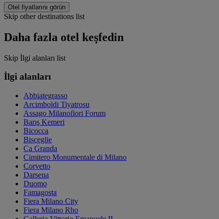
Otel fiyatlarını görün
Skip other destinations list
Daha fazla otel keşfedin
Skip İlgi alanları list
İlgi alanları
Abbiategrasso
Arcimboldi Tiyatrosu
Assago Milanofiori Forum
Barış Kemeri
Bicocca
Bisceglie
Ca Granda
Cimitero Monumentale di Milano
Corvetto
Darsena
Duomo
Famagosta
Fiera Milano City
Fiera Milano Rho
Galleria Vittorio Emanuele II