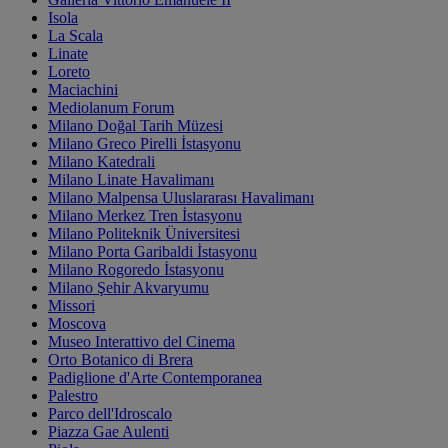
Isola
La Scala
Linate
Loreto
Maciachini
Mediolanum Forum
Milano Doğal Tarih Müzesi
Milano Greco Pirelli İstasyonu
Milano Katedrali
Milano Linate Havalimanı
Milano Malpensa Uluslararası Havalimanı
Milano Merkez Tren İstasyonu
Milano Politeknik Üniversitesi
Milano Porta Garibaldi İstasyonu
Milano Rogoredo İstasyonu
Milano Şehir Akvaryumu
Missori
Moscova
Museo Interattivo del Cinema
Orto Botanico di Brera
Padiglione d'Arte Contemporanea
Palestro
Parco dell'Idroscalo
Piazza Gae Aulenti