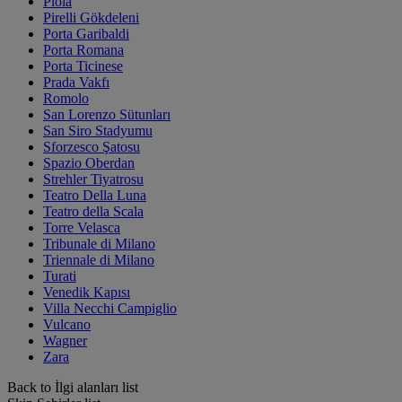
Piola
Pirelli Gökdeleni
Porta Garibaldi
Porta Romana
Porta Ticinese
Prada Vakfı
Romolo
San Lorenzo Sütunları
San Siro Stadyumu
Sforzesco Şatosu
Spazio Oberdan
Strehler Tiyatrosu
Teatro Della Luna
Teatro della Scala
Torre Velasca
Tribunale di Milano
Triennale di Milano
Turati
Venedik Kapısı
Villa Necchi Campiglio
Vulcano
Wagner
Zara
Back to İlgi alanları list