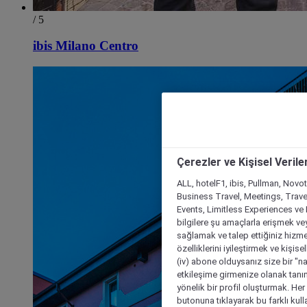
/ 5
ibis Milano Centro
Çerezler ve Kişisel Verile
ALL, hotelF1, ibis, Pullman, Novo
Business Travel, Meetings, Travel
Events, Limitless Experiences ve 
bilgilere şu amaçlarla erişmek vey
sağlamak ve talep ettiğiniz hizmet
özelliklerini iyileştirmek ve kişise
(iv) abone olduysanız size bir "n
etkileşime girmenize olanak tanım
yönelik bir profil oluşturmak. Her b
butonuna tıklayarak bu farklı kul