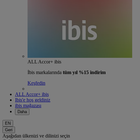
ALL Accor+ ibis
İbis markalarında
tüm yıl %15 indirim
Keşfedin
ALL Accor+ ibis
Ibis'e hoş geldiniz
ibis mağazası
Daha
EN
Geri
Aşağıdan ülkenizi ve dilinizi seçin