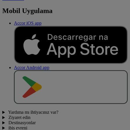
Mobil Uygulama
Accor iOS app
Accor Android app
O
BT
E
R
N
O
Yardıma mı ihtiyacınız var?
Ziyaret edin
Destinasyonlar
ibis evreni