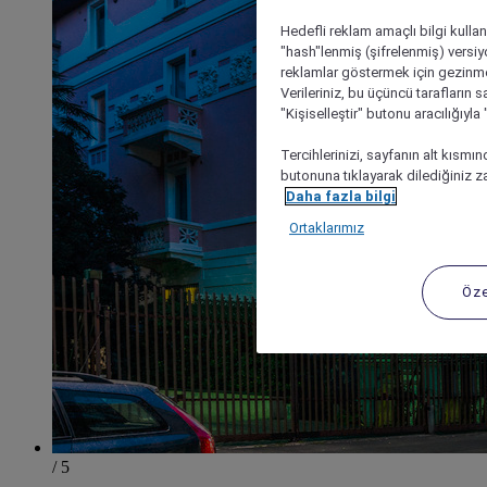
Hedefli reklam amaçlı bilgi kulla
"hash"lenmiş (şifrelenmiş) versiy
reklamlar göstermek için gezinme, 
Verileriniz, bu üçüncü tarafların s
"Kişiselleştir" butonu aracılığıyl
Tercihlerinizi, sayfanın alt kısmı
butonuna tıklayarak dilediğiniz za
Daha fazla bilgi
Ortaklarımız
Öze
/ 5