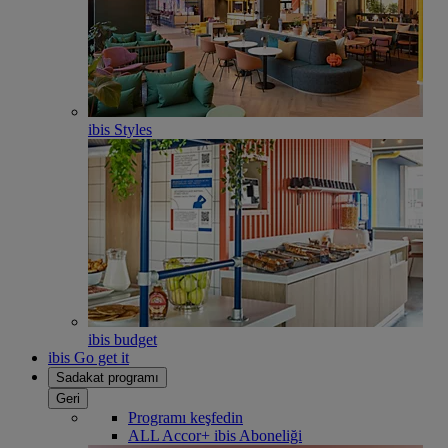
ibis Styles
ibis budget
ibis Go get it
Sadakat programı
Geri
Programı keşfedin
ALL Accor+ ibis Aboneliği