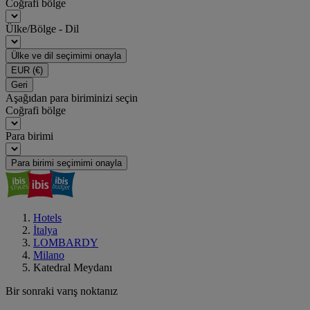
Coğrafi bölge
Ülke/Bölge - Dil
Ülke ve dil seçimimi onayla
EUR
(€)
Geri
Aşağıdan para biriminizi seçin
Coğrafi bölge
Para birimi
Para birimi seçimimi onayla
Hotels
İtalya
LOMBARDY
Milano
Katedral Meydanı
Bir sonraki varış noktanız