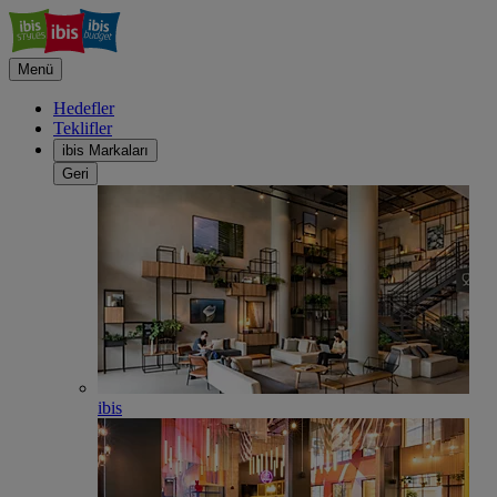
Menü
Hedefler
Teklifler
ibis Markaları
Geri
ibis