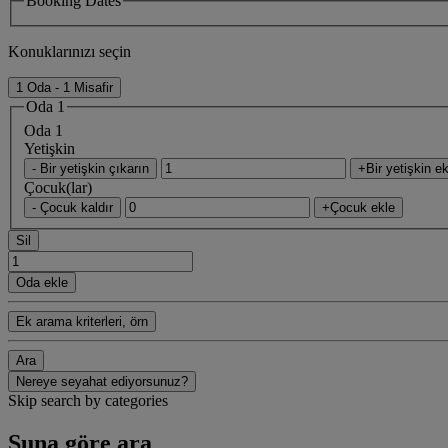
Booking Dates
Konuklarınızı seçin
1 Oda - 1 Misafir
Oda 1
Oda 1
Yetişkin
- Bir yetişkin çıkarın
+Bir yetişkin ek
Çocuk(lar)
- Çocuk kaldır
+Çocuk ekle
Sil
Oda ekle
Ek arama kriterleri, örn
Ara
Nereye seyahat ediyorsunuz?
Skip search by categories
Şuna göre ara