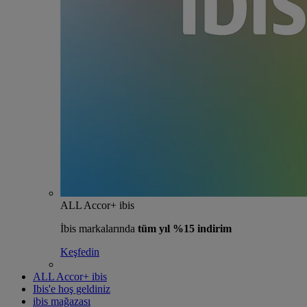
ALL Accor+ ibis
İbis markalarında
tüm yıl %15 indirim
Keşfedin
ALL Accor+ ibis
Ibis'e hoş geldiniz
ibis mağazası