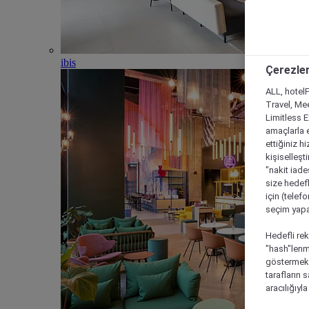
ibis
Çerezler
ALL, hotelF
Travel, Mee
Limitless 
amaçlarla e
ettiğiniz h
kişiselleşt
"nakit iade
size hedefl
için (telef
seçim yapab
Hedefli rek
"hash"lenmi
göstermek i
tarafların 
aracılığıyl