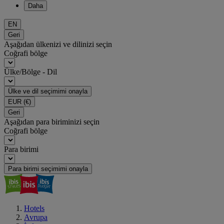
Daha
EN
Geri
Aşağıdan ülkenizi ve dilinizi seçin
Coğrafi bölge
Ülke/Bölge - Dil
Ülke ve dil seçimimi onayla
EUR
(€)
Geri
Aşağıdan para biriminizi seçin
Coğrafi bölge
Para birimi
Para birimi seçimimi onayla
Hotels
Avrupa