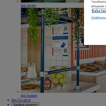
Tercihlerin
ibis Styles
tıklayarak 
Daha fazl
Ortaklarım
ibis budget
ibis Go get it
Sadakat programı