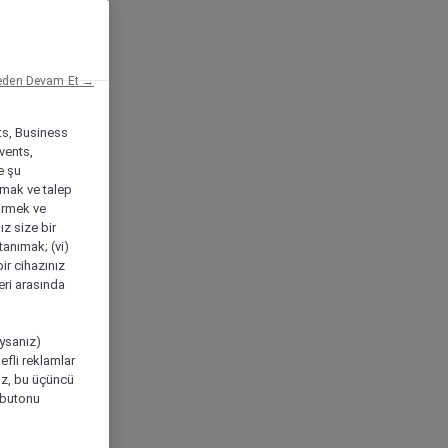
eden Devam Et →
ts, Business
vents,
e şu
amak ve talep
tirmek ve
ız size bir
tanımak; (vi)
ir cihazınız
leri arasında
ıysanız)
efli reklamlar
niz, bu üçüncü
" butonu