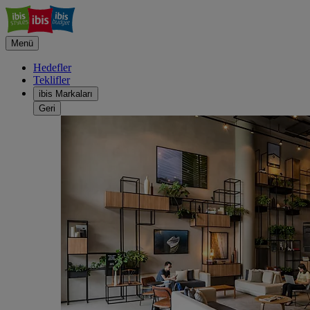
Menü
Hedefler
Teklifler
ibis Markaları
Geri