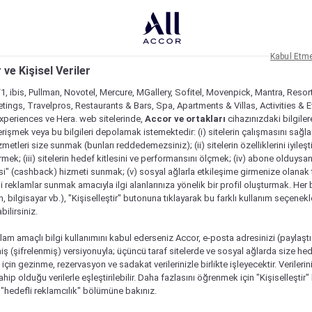
Kabul Etm
 ve Kişisel Veriler
1, ibis, Pullman, Novotel, Mercure, MGallery, Sofitel, Movenpick, Mantra, Resor
tings, Travelpros, Restaurants & Bars, Spa, Apartments & Villas, Activities & E
Experiences ve Hera. web sitelerinde,
Accor ve ortakları
cihazınızdaki bilgiler
rişmek veya bu bilgileri depolamak istemektedir: (i) sitelerin çalışmasını sağl
izmetleri size sunmak (bunları reddedemezsiniz); (ii) sitelerin özelliklerini iyileş
irmek; (iii) sitelerin hedef kitlesini ve performansını ölçmek; (iv) abone olduysan
si" (cashback) hizmeti sunmak; (v) sosyal ağlarla etkileşime girmenize olanak 
i reklamlar sunmak amacıyla ilgi alanlarınıza yönelik bir profil oluşturmak. Her b
on, bilgisayar vb.), "Kişiselleştir" butonuna tıklayarak bu farklı kullanım seçenek
ilirsiniz.
lam amaçlı bilgi kullanımını kabul ederseniz Accor, e-posta adresinizi (paylaşt
ş (şifrelenmiş) versiyonuyla; üçüncü taraf sitelerde ve sosyal ağlarda size hed
çin gezinme, rezervasyon ve sadakat verilerinizle birlikte işleyecektir. Verileri
sahip olduğu verilerle eşleştirilebilir. Daha fazlasını öğrenmek için "Kişiselleştir
a "hedefli reklamcılık" bölümüne bakınız.