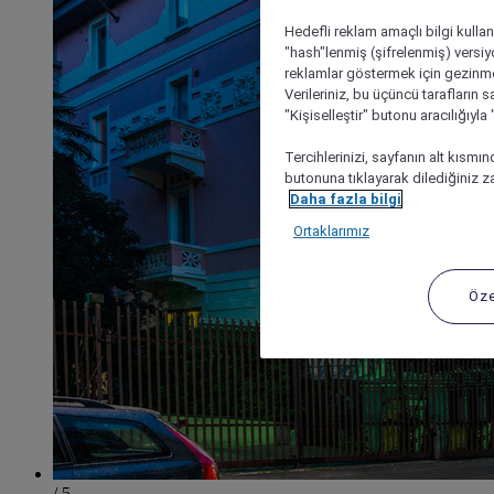
Hedefli reklam amaçlı bilgi kulla
"hash"lenmiş (şifrelenmiş) versiy
reklamlar göstermek için gezinme, 
Verileriniz, bu üçüncü tarafların s
"Kişiselleştir" butonu aracılığıyl
Tercihlerinizi, sayfanın alt kısmı
butonuna tıklayarak dilediğiniz za
Daha fazla bilgi
Ortaklarımız
Öze
/ 5