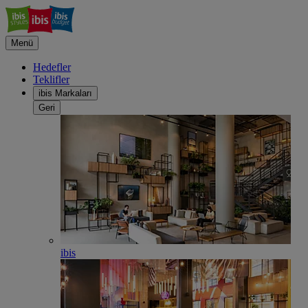
Menü
Hedefler
Teklifler
ibis Markaları
Geri
ibis