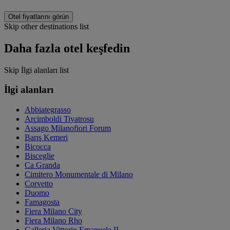
Otel fiyatlarını görün
Skip other destinations list
Daha fazla otel keşfedin
Skip İlgi alanları list
İlgi alanları
Abbiategrasso
Arcimboldi Tiyatrosu
Assago Milanofiori Forum
Barış Kemeri
Bicocca
Bisceglie
Ca Granda
Cimitero Monumentale di Milano
Corvetto
Duomo
Famagosta
Fiera Milano City
Fiera Milano Rho
Galleria Vittorio Emanuele II