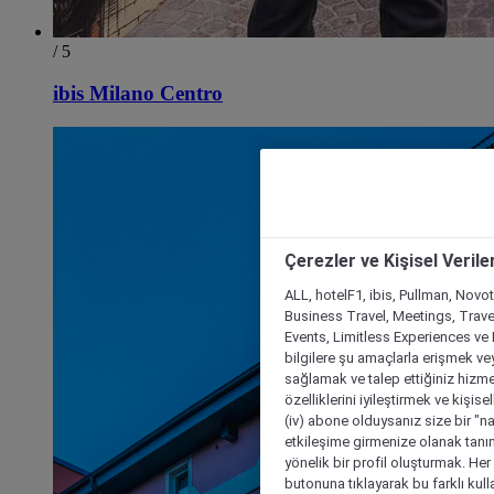
/ 5
ibis Milano Centro
Çerezler ve Kişisel Verile
ALL, hotelF1, ibis, Pullman, Novo
Business Travel, Meetings, Travel
Events, Limitless Experiences ve 
bilgilere şu amaçlarla erişmek vey
sağlamak ve talep ettiğiniz hizmet
özelliklerini iyileştirmek ve kişise
(iv) abone olduysanız size bir "n
etkileşime girmenize olanak tanım
yönelik bir profil oluşturmak. Her b
butonuna tıklayarak bu farklı kul