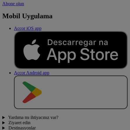
Abone olun
Mobil Uygulama
Accor iOS app
Accor Android app
O
BT
E
R
N
O
Yardıma mı ihtiyacınız var?
Ziyaret edin
Destinasyonlar