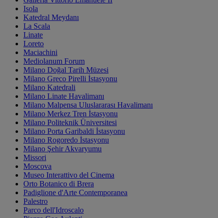
Isola
Katedral Meydanı
La Scala
Linate
Loreto
Maciachini
Mediolanum Forum
Milano Doğal Tarih Müzesi
Milano Greco Pirelli İstasyonu
Milano Katedrali
Milano Linate Havalimanı
Milano Malpensa Uluslararası Havalimanı
Milano Merkez Tren İstasyonu
Milano Politeknik Üniversitesi
Milano Porta Garibaldi İstasyonu
Milano Rogoredo İstasyonu
Milano Şehir Akvaryumu
Missori
Moscova
Museo Interattivo del Cinema
Orto Botanico di Brera
Padiglione d'Arte Contemporanea
Palestro
Parco dell'Idroscalo