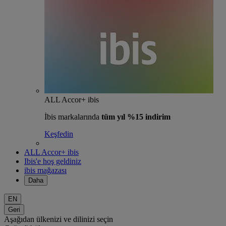
ALL Accor+ ibis
İbis markalarında
tüm yıl %15 indirim
Keşfedin
ALL Accor+ ibis
Ibis'e hoş geldiniz
ibis mağazası
Daha
EN
Geri
Aşağıdan ülkenizi ve dilinizi seçin