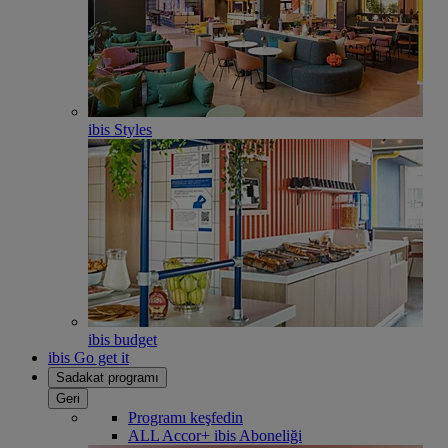
ibis Styles
ibis budget
ibis Go get it
Sadakat programı
Geri
Programı keşfedin
ALL Accor+ ibis Aboneliği