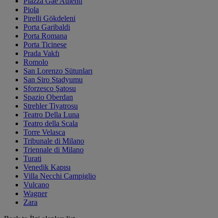
Piazza Gae Aulenti
Piola
Pirelli Gökdeleni
Porta Garibaldi
Porta Romana
Porta Ticinese
Prada Vakfı
Romolo
San Lorenzo Sütunları
San Siro Stadyumu
Sforzesco Şatosu
Spazio Oberdan
Strehler Tiyatrosu
Teatro Della Luna
Teatro della Scala
Torre Velasca
Tribunale di Milano
Triennale di Milano
Turati
Venedik Kapısı
Villa Necchi Campiglio
Vulcano
Wagner
Zara