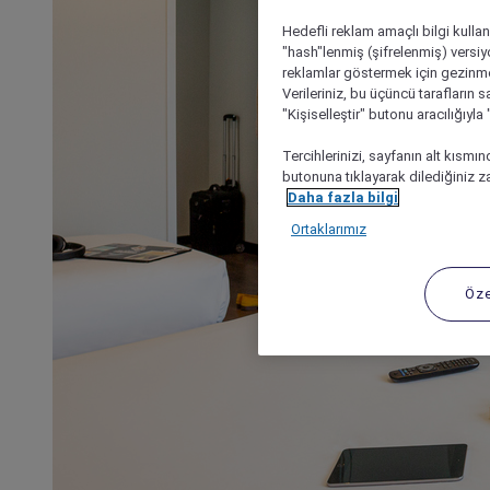
Hedefli reklam amaçlı bilgi kulla
"hash"lenmiş (şifrelenmiş) versiy
reklamlar göstermek için gezinme, 
Verileriniz, bu üçüncü tarafların s
"Kişiselleştir" butonu aracılığıyl
Tercihlerinizi, sayfanın alt kısmı
butonuna tıklayarak dilediğiniz za
Daha fazla bilgi
Ortaklarımız
Öze