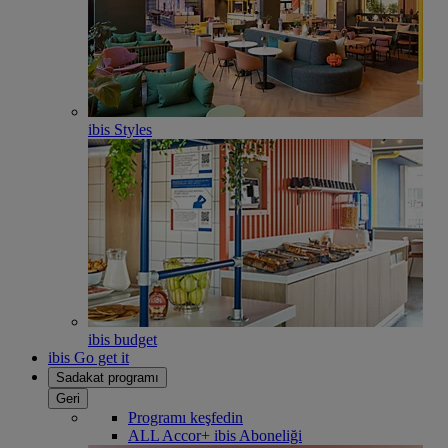
ibis Styles
ibis budget
ibis Go get it
Sadakat programı
Geri
Programı keşfedin
ALL Accor+ ibis Aboneliği