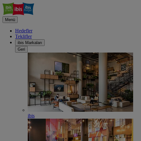
Menü
Hedefler
Teklifler
ibis Markaları
Geri
ibis