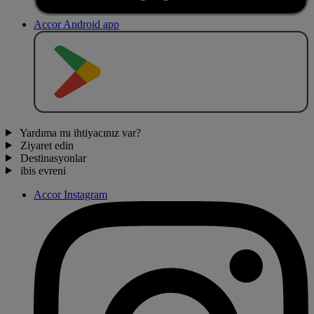
Accor Android app
O
BT
E
R
N
O
Yardıma mı ihtiyacınız var?
Ziyaret edin
Destinasyonlar
ibis evreni
Accor Instagram