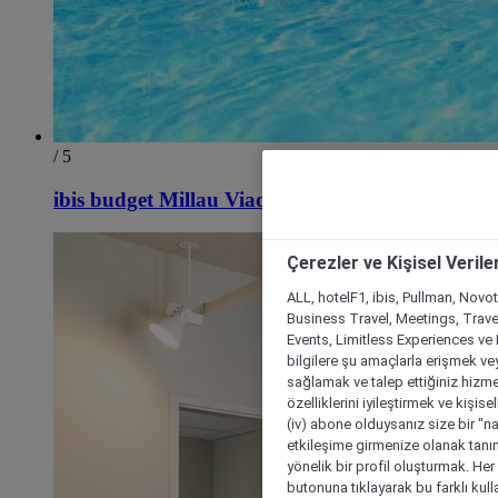
/ 5
ibis budget Millau Viaduc
Çerezler ve Kişisel Verile
ALL, hotelF1, ibis, Pullman, Novo
Business Travel, Meetings, Travel
Events, Limitless Experiences ve 
bilgilere şu amaçlarla erişmek vey
sağlamak ve talep ettiğiniz hizmet
özelliklerini iyileştirmek ve kişise
(iv) abone olduysanız size bir "n
etkileşime girmenize olanak tanım
yönelik bir profil oluşturmak. Her b
butonuna tıklayarak bu farklı kul