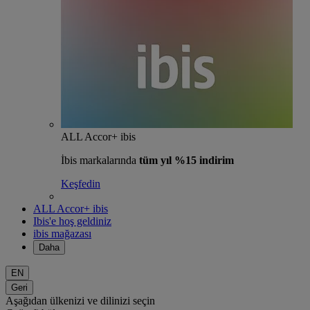
ALL Accor+ ibis
İbis markalarında
tüm yıl %15 indirim
Keşfedin
ALL Accor+ ibis
Ibis'e hoş geldiniz
ibis mağazası
Daha
EN
Geri
Aşağıdan ülkenizi ve dilinizi seçin