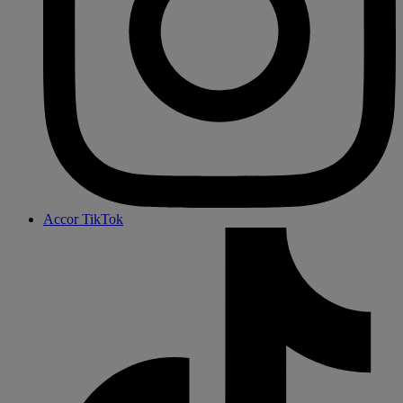
Accor TikTok