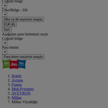
Coğrafi bölge
Ülke/Bölge - Dil
Ülke ve dil seçimimi onayla
EUR
(€)
Geri
Aşağıdan para biriminizi seçin
Coğrafi bölge
Para birimi
Para birimi seçimimi onayla
Hotels
Avrupa
Fransa
Midi-Pyrenees
AVEYRON
Millau
Millau Viyadüğü