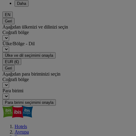
Daha
EN
Geri
Aşağıdan ülkenizi ve dilinizi seçin
Coğrafi bölge
Ülke/Bölge - Dil
Ülke ve dil seçimimi onayla
EUR
(€)
Geri
Aşağıdan para biriminizi seçin
Coğrafi bölge
Para birimi
Para birimi seçimimi onayla
Hotels
Avrupa