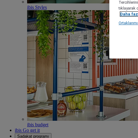
Tercihlerin
ibis Styles
tıklayarak 
Daha fazl
Ortaklarım
ibis budget
ibis Go get it
Sadakat programı