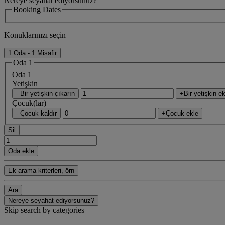
Nereye seyahat ediyorsunuz?
Booking Dates
Konuklarınızı seçin
1 Oda - 1 Misafir
Oda 1
Oda 1
Yetişkin
- Bir yetişkin çıkarın
+Bir yetişkin ek
Çocuk(lar)
- Çocuk kaldır
+Çocuk ekle
Sil
Oda ekle
Ek arama kriterleri, örn
Ara
Nereye seyahat ediyorsunuz?
Skip search by categories