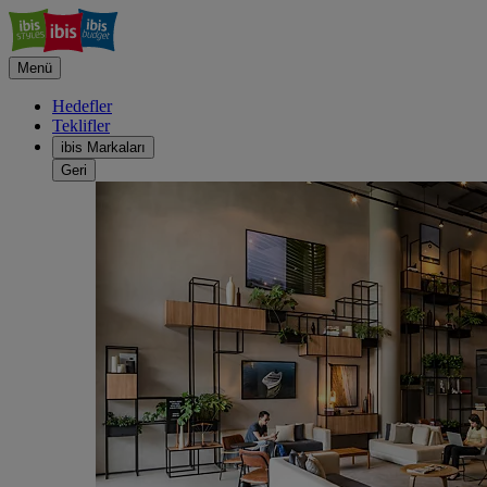
Menü
Hedefler
Teklifler
ibis Markaları
Geri