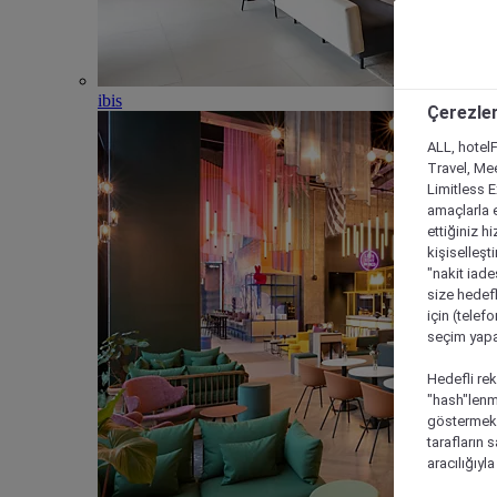
ibis
Çerezler
ALL, hotelF
Travel, Mee
Limitless 
amaçlarla e
ettiğiniz h
kişiselleşt
"nakit iade
size hedefl
için (telef
seçim yapab
Hedefli rek
"hash"lenmi
göstermek i
tarafların 
aracılığıyl