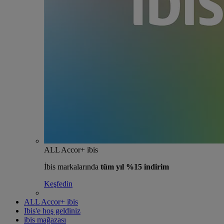
ALL Accor+ ibis
İbis markalarında
tüm yıl %15 indirim
Keşfedin
ALL Accor+ ibis
Ibis'e hoş geldiniz
ibis mağazası