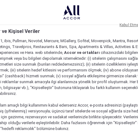
Kabul Etm
 ve Kişisel Veriler
1, ibis, Pullman, Novotel, Mercure, MGallery, Sofitel, Movenpick, Mantra, Resor
tings, Travelpros, Restaurants & Bars, Spa, Apartments & Villas, Activities & E
Experiences ve Hera. web sitelerinde,
Accor ve ortakları
cihazınızdaki bilgiler
rişmek veya bu bilgileri depolamak istemektedir: (i) sitelerin çalışmasını sağl
izmetleri size sunmak (bunları reddedemezsiniz); (ii) sitelerin özelliklerini iyileş
irmek; (iii) sitelerin hedef kitlesini ve performansını ölçmek; (iv) abone olduysan
si" (cashback) hizmeti sunmak; (v) sosyal ağlarla etkileşime girmenize olanak 
i reklamlar sunmak amacıyla ilgi alanlarınıza yönelik bir profil oluşturmak. Her b
on, bilgisayar vb.), "Kişiselleştir" butonuna tıklayarak bu farklı kullanım seçenek
ilirsiniz.
lam amaçlı bilgi kullanımını kabul ederseniz Accor, e-posta adresinizi (paylaşt
ş (şifrelenmiş) versiyonuyla; üçüncü taraf sitelerde ve sosyal ağlarda size hed
çin gezinme, rezervasyon ve sadakat verilerinizle birlikte işleyecektir. Verileri
sahip olduğu verilerle eşleştirilebilir. Daha fazlasını öğrenmek için "Kişiselleştir
a "hedefli reklamcılık" bölümüne bakınız.