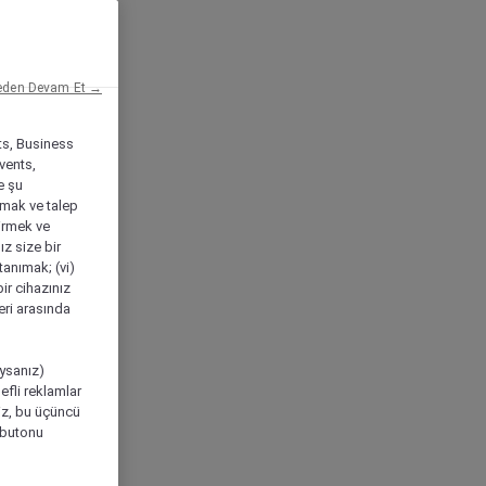
eden Devam Et →
ts, Business
vents,
e şu
amak ve talep
tirmek ve
ız size bir
tanımak; (vi)
ir cihazınız
leri arasında
ıysanız)
efli reklamlar
niz, bu üçüncü
" butonu