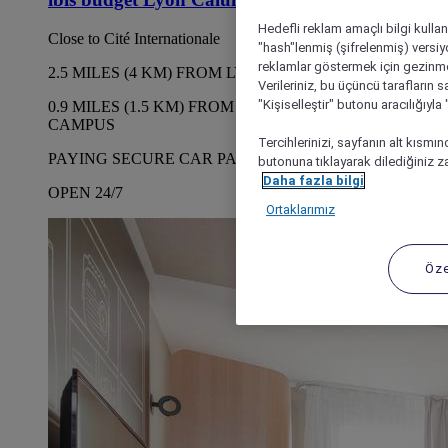
Hedefli reklam amaçlı bilgi kulla
Close to Cité Internationale
"hash"lenmiş (şifrelenmiş) versiy
reklamlar göstermek için gezinme, 
2.5 MILES (4 KM) FROM LYONS CITY CENTER
Verileriniz, bu üçüncü tarafların s
"Kişiselleştir" butonu aracılığıyl
0.9 MILES (1.5 KM) FROM LA DOUA UNIVERSITY
CAMPUS
Tercihlerinizi, sayfanın alt kısmı
PAYING SECURE CAR PARK
butonuna tıklayarak dilediğiniz za
Daha fazla bilgi
OPEN 24/7
Ortaklarımız
Öze