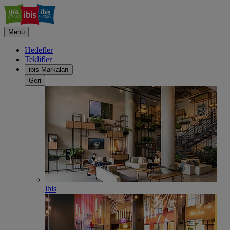
Menü
Hedefler
Teklifler
ibis Markaları
Geri
ibis