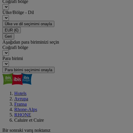
Coğrafi bölge
Ülke/Bölge - Dil
Ülke ve dil seçimimi onayla
EUR
(€)
Geri
Aşağıdan para biriminizi seçin
Coğrafi bölge
Para birimi
Para birimi seçimimi onayla
Hotels
Avrupa
Fransa
Rhone-Alps
RHONE
Caluire et Cuire
Bir sonraki varış noktanız