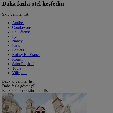
Daha fazla otel keşfedin
Skip Şehirler list
Antibes
Courbevoie
La Défense
Lyon
Nancy
Paris
Poitiers
Roissy En France
Rouen
Saint Raphaël
Tours
Villepinte
Back to Şehirler list
Daha fazla göster (9)
Back to other destinations list