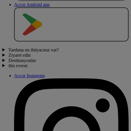
Accor Android app
O
BT
E
R
N
O
Yardıma mı ihtiyacınız var?
Ziyaret edin
Destinasyonlar
ibis evreni
Accor Instagram