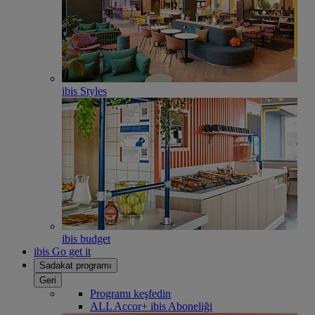
ibis Styles
ibis budget
ibis Go get it
Sadakat programı
Geri
Programı keşfedin
ALL Accor+ ibis Aboneliği