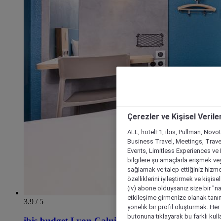
Çerezler ve Kişisel Verile
ALL, hotelF1, ibis, Pullman, Novo
Business Travel, Meetings, Travel
Events, Limitless Experiences ve 
bilgilere şu amaçlarla erişmek vey
sağlamak ve talep ettiğiniz hizmet
özelliklerini iyileştirmek ve kişise
(iv) abone olduysanız size bir "n
etkileşime girmenize olanak tanım
3.9 / 5
yönelik bir profil oluşturmak. Her b
butonuna tıklayarak bu farklı kul
ibis budget Lyon Caluire Cité Internationale