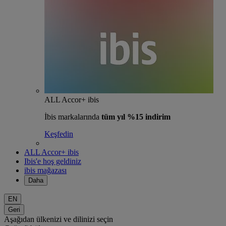
ALL Accor+ ibis
İbis markalarında
tüm yıl %15 indirim
Keşfedin
ALL Accor+ ibis
Ibis'e hoş geldiniz
ibis mağazası
Daha
EN
Geri
Aşağıdan ülkenizi ve dilinizi seçin