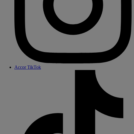
Accor TikTok