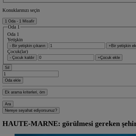
Konuklarınızı seçin
1 Oda - 1 Misafir
Oda 1
Oda 1
Yetişkin
- Bir yetişkin çıkarın
+Bir yetişkin ek
Çocuk(lar)
- Çocuk kaldır
+Çocuk ekle
Sil
Oda ekle
Ek arama kriterleri, örn
Ara
Nereye seyahat ediyorsunuz?
HAUTE-MARNE: görülmesi gereken şehir