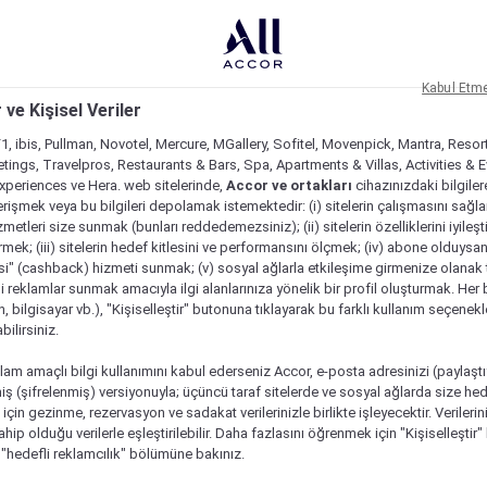
Kabul Etm
 ve Kişisel Veriler
1, ibis, Pullman, Novotel, Mercure, MGallery, Sofitel, Movenpick, Mantra, Resor
tings, Travelpros, Restaurants & Bars, Spa, Apartments & Villas, Activities & E
Experiences ve Hera. web sitelerinde,
Accor ve ortakları
cihazınızdaki bilgiler
rişmek veya bu bilgileri depolamak istemektedir: (i) sitelerin çalışmasını sağl
izmetleri size sunmak (bunları reddedemezsiniz); (ii) sitelerin özelliklerini iyileş
irmek; (iii) sitelerin hedef kitlesini ve performansını ölçmek; (iv) abone olduysan
si" (cashback) hizmeti sunmak; (v) sosyal ağlarla etkileşime girmenize olanak 
i reklamlar sunmak amacıyla ilgi alanlarınıza yönelik bir profil oluşturmak. Her b
on, bilgisayar vb.), "Kişiselleştir" butonuna tıklayarak bu farklı kullanım seçenek
ilirsiniz.
lam amaçlı bilgi kullanımını kabul ederseniz Accor, e-posta adresinizi (paylaşt
ş (şifrelenmiş) versiyonuyla; üçüncü taraf sitelerde ve sosyal ağlarda size hed
çin gezinme, rezervasyon ve sadakat verilerinizle birlikte işleyecektir. Verileri
sahip olduğu verilerle eşleştirilebilir. Daha fazlasını öğrenmek için "Kişiselleştir
a "hedefli reklamcılık" bölümüne bakınız.