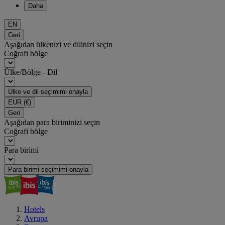
Daha
EN
Geri
Aşağıdan ülkenizi ve dilinizi seçin
Coğrafi bölge
Ülke/Bölge - Dil
Ülke ve dil seçimimi onayla
EUR
(€)
Geri
Aşağıdan para biriminizi seçin
Coğrafi bölge
Para birimi
Para birimi seçimimi onayla
Hotels
Avrupa