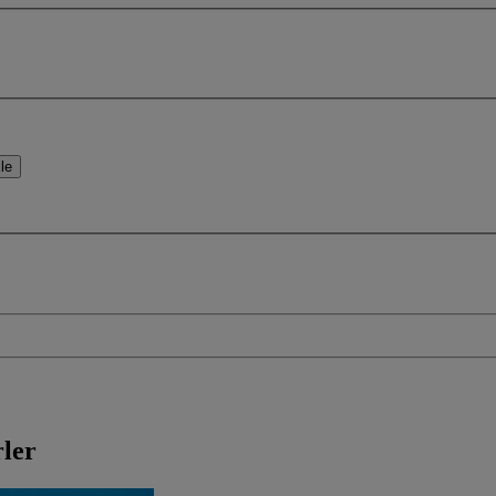
le
ler