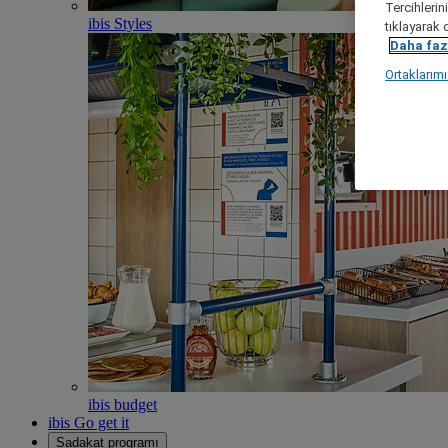
Tercihlerin
ibis Styles
tıklayarak 
Daha fazl
Ortaklarım
ibis budget
ibis Go get it
Sadakat programı