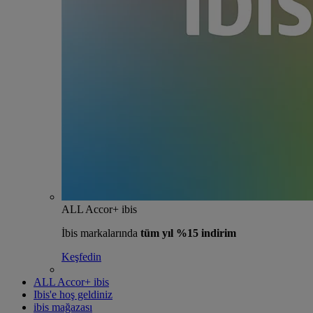
ALL Accor+ ibis
İbis markalarında
tüm yıl %15 indirim
Keşfedin
ALL Accor+ ibis
Ibis'e hoş geldiniz
ibis mağazası