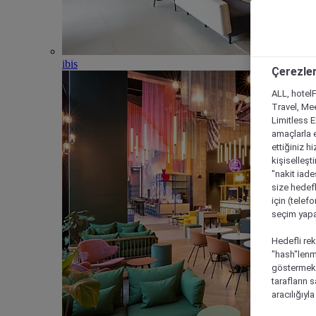
ibis
Çerezler
ALL, hotelF
Travel, Mee
Limitless 
amaçlarla e
ettiğiniz h
kişiselleşt
"nakit iade
size hedefl
için (telef
seçim yapab
Hedefli rek
"hash"lenmi
göstermek i
tarafların 
aracılığıyl