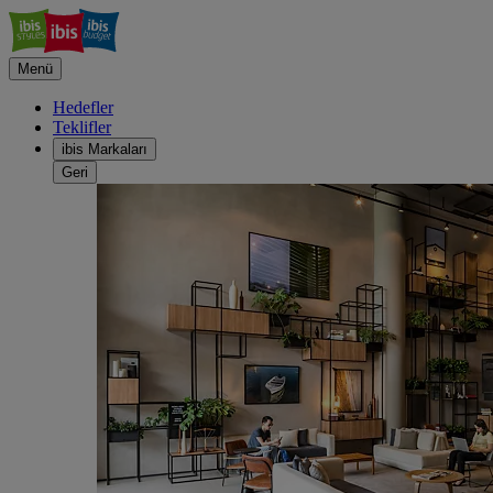
Menü
Hedefler
Teklifler
ibis Markaları
Geri