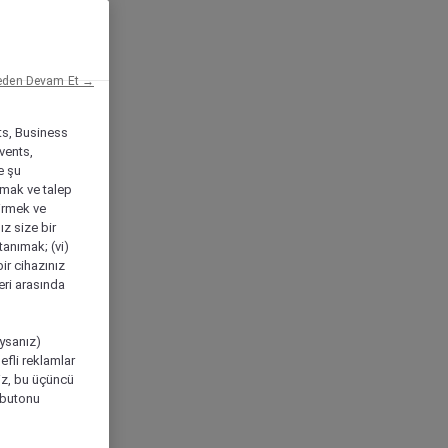
eden Devam Et →
ts, Business
vents,
e şu
amak ve talep
tirmek ve
ız size bir
tanımak; (vi)
ir cihazınız
leri arasında
ıysanız)
efli reklamlar
niz, bu üçüncü
" butonu