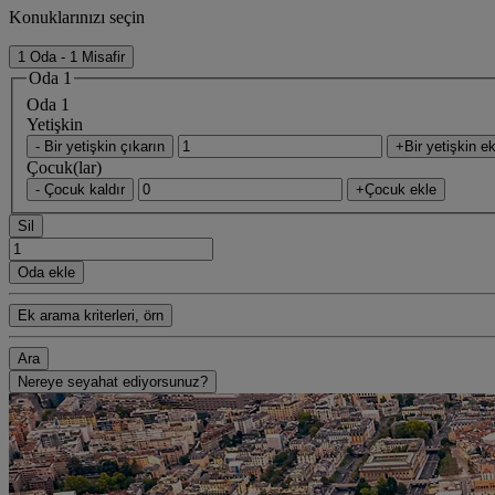
Konuklarınızı seçin
1 Oda - 1 Misafir
Oda 1
Oda 1
Yetişkin
- Bir yetişkin çıkarın
+Bir yetişkin ek
Çocuk(lar)
- Çocuk kaldır
+Çocuk ekle
Sil
Oda ekle
Ek arama kriterleri, örn
Ara
Nereye seyahat ediyorsunuz?