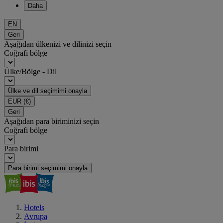
Daha
EN
Geri
Aşağıdan ülkenizi ve dilinizi seçin
Coğrafi bölge
Ülke/Bölge - Dil
Ülke ve dil seçimimi onayla
EUR
(€)
Geri
Aşağıdan para biriminizi seçin
Coğrafi bölge
Para birimi
Para birimi seçimimi onayla
Hotels
Avrupa