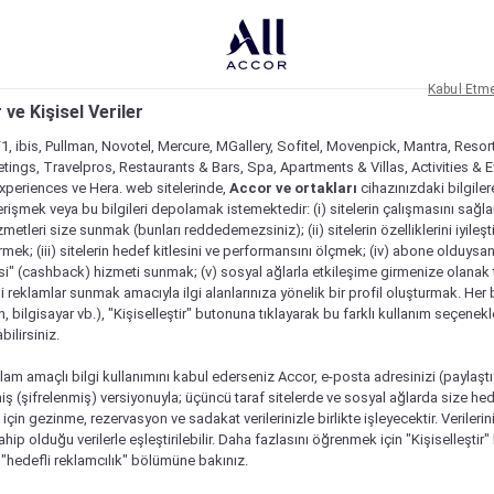
Kabul Etm
 ve Kişisel Veriler
1, ibis, Pullman, Novotel, Mercure, MGallery, Sofitel, Movenpick, Mantra, Resor
tings, Travelpros, Restaurants & Bars, Spa, Apartments & Villas, Activities & E
Experiences ve Hera. web sitelerinde,
Accor ve ortakları
cihazınızdaki bilgiler
rişmek veya bu bilgileri depolamak istemektedir: (i) sitelerin çalışmasını sağl
izmetleri size sunmak (bunları reddedemezsiniz); (ii) sitelerin özelliklerini iyileş
irmek; (iii) sitelerin hedef kitlesini ve performansını ölçmek; (iv) abone olduysan
si" (cashback) hizmeti sunmak; (v) sosyal ağlarla etkileşime girmenize olanak 
i reklamlar sunmak amacıyla ilgi alanlarınıza yönelik bir profil oluşturmak. Her b
on, bilgisayar vb.), "Kişiselleştir" butonuna tıklayarak bu farklı kullanım seçenek
ilirsiniz.
lam amaçlı bilgi kullanımını kabul ederseniz Accor, e-posta adresinizi (paylaşt
ş (şifrelenmiş) versiyonuyla; üçüncü taraf sitelerde ve sosyal ağlarda size hed
çin gezinme, rezervasyon ve sadakat verilerinizle birlikte işleyecektir. Verileri
sahip olduğu verilerle eşleştirilebilir. Daha fazlasını öğrenmek için "Kişiselleştir
a "hedefli reklamcılık" bölümüne bakınız.