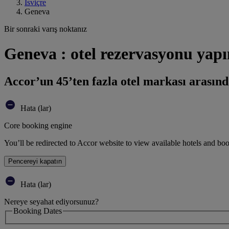
İsviçre
Geneva
Bir sonraki varış noktanız
Geneva : otel rezervasyonu yapı
Accor’un 45’ten fazla otel markası arasınd
Hata (lar)
Core booking engine
You’ll be redirected to Accor website to view available hotels and bo
Pencereyi kapatın
Hata (lar)
Nereye seyahat ediyorsunuz?
Booking Dates