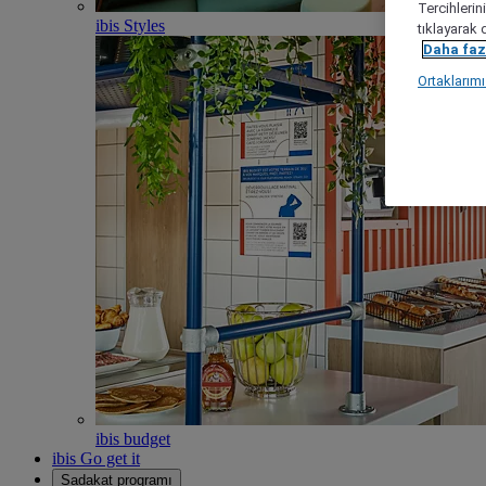
Tercihlerin
ibis Styles
tıklayarak 
Daha fazl
Ortaklarım
ibis budget
ibis Go get it
Sadakat programı