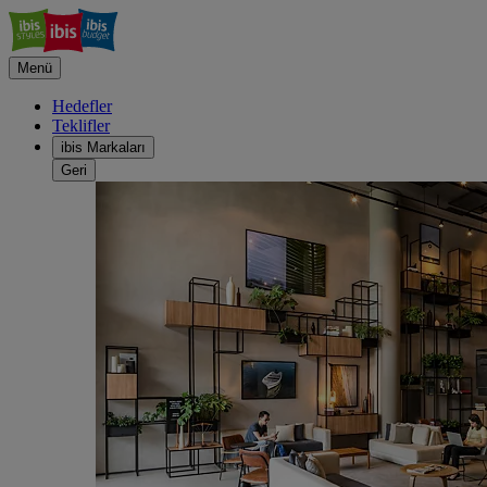
Menü
Hedefler
Teklifler
ibis Markaları
Geri