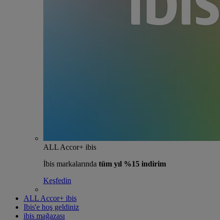
ALL Accor+ ibis
İbis markalarında
tüm yıl %15 indirim
Keşfedin
ALL Accor+ ibis
Ibis'e hoş geldiniz
ibis mağazası