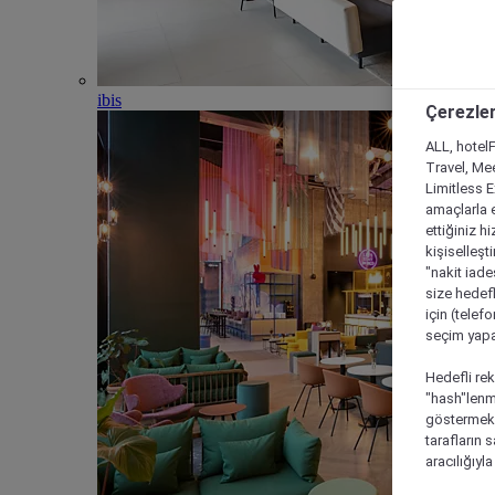
ibis
Çerezler
ALL, hotelF
Travel, Mee
Limitless 
amaçlarla e
ettiğiniz h
kişiselleşt
"nakit iade
size hedefl
için (telef
seçim yapab
Hedefli rek
"hash"lenmi
göstermek i
tarafların 
aracılığıyl