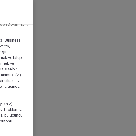
eden Devam Et →
ts, Business
vents,
e şu
amak ve talep
tirmek ve
ız size bir
tanımak; (vi)
ir cihazınız
leri arasında
ıysanız)
efli reklamlar
niz, bu üçüncü
" butonu