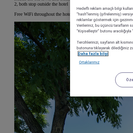
2, both stop outside the hotel
Hedefli reklam amaçlı bilgi kulla
Free WiFi throughout the hotel
"hash"lenmiş (şifrelenmiş) versiy
reklamlar göstermek için gezinme, 
Verileriniz, bu üçüncü tarafların s
"Kişiselleştir" butonu aracılığıyl
Tercihlerinizi, sayfanın alt kısmı
butonuna tıklayarak dilediğiniz za
Daha fazla bilgi
Ortaklarımız
Öze