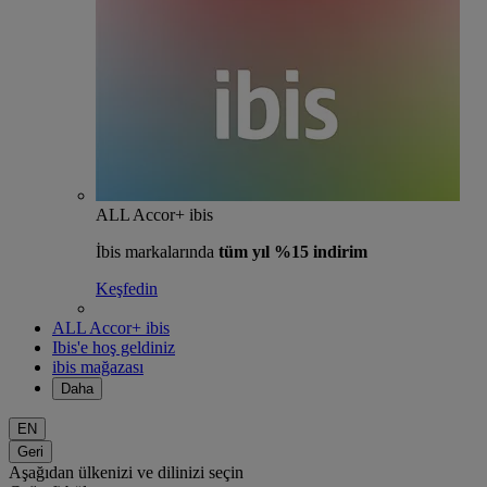
ALL Accor+ ibis
İbis markalarında
tüm yıl %15 indirim
Keşfedin
ALL Accor+ ibis
Ibis'e hoş geldiniz
ibis mağazası
Daha
EN
Geri
Aşağıdan ülkenizi ve dilinizi seçin