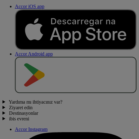
Accor iOS app
Accor Android app
O
BT
E
R
N
O
Yardıma mı ihtiyacınız var?
Ziyaret edin
Destinasyonlar
ibis evreni
Accor Instagram