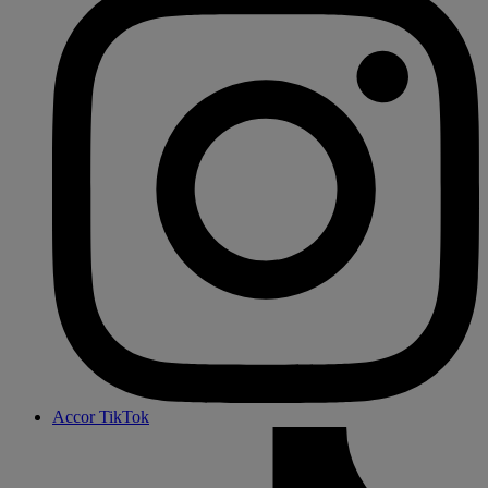
Accor TikTok