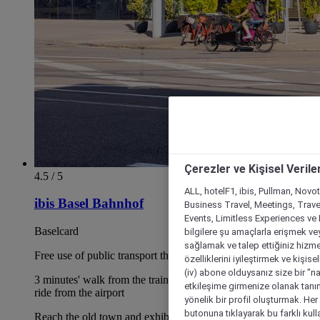
Çerezler ve Kişisel Verile
4.5 / 5
ALL, hotelF1, ibis, Pullman, Novo
ibis Basel Bahnhof
Business Travel, Meetings, Travel
Events, Limitless Experiences ve 
Baselcard
bilgilere şu amaçlarla erişmek vey
sağlamak ve talep ettiğiniz hizmet
Free use of public transport throughout the entire city of Basel
özelliklerini iyileştirmek ve kişise
(iv) abone olduysanız size bir "n
3 minutes' walk from the train stations and 20 minutes' bus
etkileşime girmenize olanak tanım
ride from the airport
yönelik bir profil oluşturmak. Her b
butonuna tıklayarak bu farklı kul
Reach the old town and exhibition center using trams 16 and