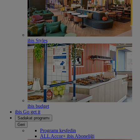
ibis Styles
ibis budget
ibis Go get it
Sadakat programı
Geri
Programı keşfedin
ALL Accor+ ibis Aboneliği