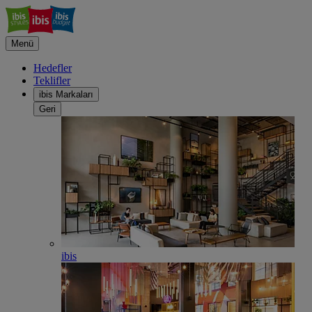
Menü
Hedefler
Teklifler
ibis Markaları
Geri
ibis