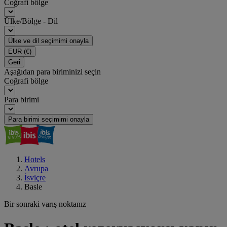
Coğrafi bölge
Ülke/Bölge - Dil
Ülke ve dil seçimimi onayla
EUR
(€)
Geri
Aşağıdan para biriminizi seçin
Coğrafi bölge
Para birimi
Para birimi seçimimi onayla
Hotels
Avrupa
İsviçre
Basle
Bir sonraki varış noktanız