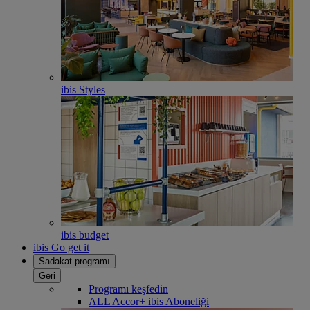
ibis Styles
ibis budget
ibis Go get it
Sadakat programı
Geri
Programı keşfedin
ALL Accor+ ibis Aboneliği