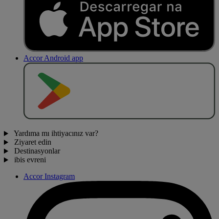
Accor Android app
O
BT
E
R
N
O
Yardıma mı ihtiyacınız var?
Ziyaret edin
Destinasyonlar
ibis evreni
Accor Instagram