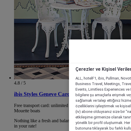
Çerezler ve Kişisel Verile
ALL, hotelF1, ibis, Pullman, Novo
4.8 / 5
Business Travel, Meetings, Travel
Events, Limitless Experiences ve 
ibis Styles Geneve Carouge
bilgilere şu amaçlarla erişmek vey
sağlamak ve talep ettiğiniz hizmet
Free transport card: unlimited access to trams, buses and
özelliklerini iyileştirmek ve kişise
Mouette boats
(iv) abone olduysanız size bir "n
etkileşime girmenize olanak tanım
Nothing like a fresh and balanced breakfast already included
yönelik bir profil oluşturmak. Her b
in your rate!
butonuna tıklayarak bu farklı kul