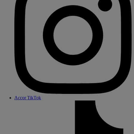
Accor TikTok