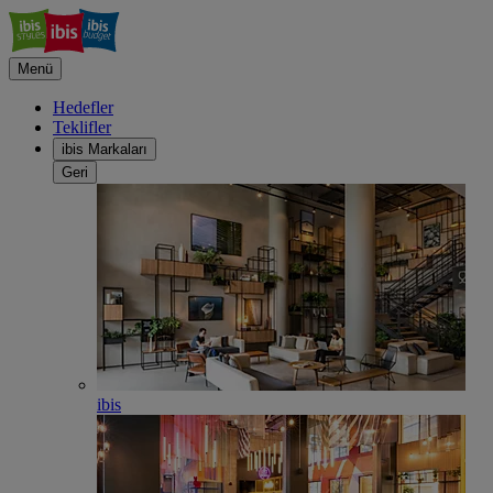
Menü
Hedefler
Teklifler
ibis Markaları
Geri
ibis