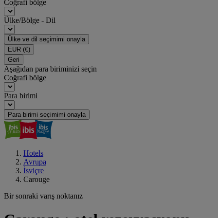
Coğrafi bölge
Ülke/Bölge - Dil
Ülke ve dil seçimimi onayla
EUR
(€)
Geri
Aşağıdan para biriminizi seçin
Coğrafi bölge
Para birimi
Para birimi seçimimi onayla
Hotels
Avrupa
İsviçre
Carouge
Bir sonraki varış noktanız