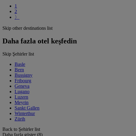
1
2
〉
Skip other destinations list
Daha fazla otel keşfedin
Skip Şehirler list
Basle
Bern
Bussigny
Fribourg
Geneva
Lugano
Luzern
Meyrin
Sankt Gallen
Winterthur
Zürih
Back to Şehirler list
Daha fazla göster (8)