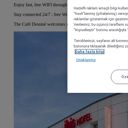
Enjoy fast, free WIFI throughout the hotel
Hedefli reklam amaçlı bilgi kulla
"hash"lenmiş (şifrelenmiş) versiy
Stay connected 24/7 - free WiFi.
reklamlar göstermek için gezinme, 
The Café Dessiné welcomes you to relax, work or refuel.
Verileriniz, bu üçüncü tarafların s
"Kişiselleştir" butonu aracılığıyl
Tercihlerinizi, sayfanın alt kısmı
butonuna tıklayarak dilediğiniz za
Daha fazla bilgi
Ortaklarımız
Öze