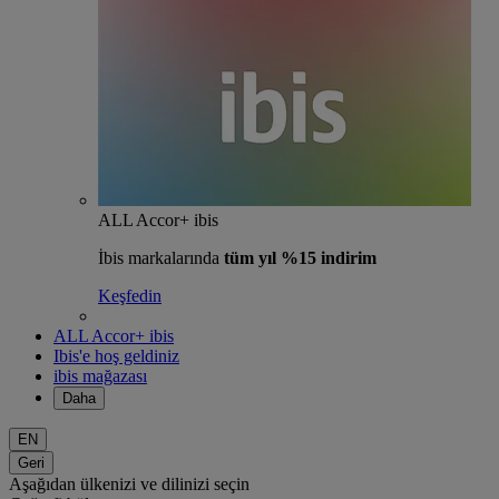
ALL Accor+ ibis
İbis markalarında
tüm yıl %15 indirim
Keşfedin
ALL Accor+ ibis
Ibis'e hoş geldiniz
ibis mağazası
Daha
EN
Geri
Aşağıdan ülkenizi ve dilinizi seçin