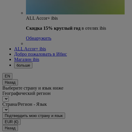
ALL Accor+ ibis
Скидка 15% круглый год
в отелях ibis
Обнаружить
ALL Accor+ ibis
Добро пожаловать в Ибис
Магазин ibis
больше
EN
Назад
Выберите страну и язык ниже
Географический регион
Страна/Регион - Язык
Подтвердить мою страну и язык
EUR
(€)
Назад