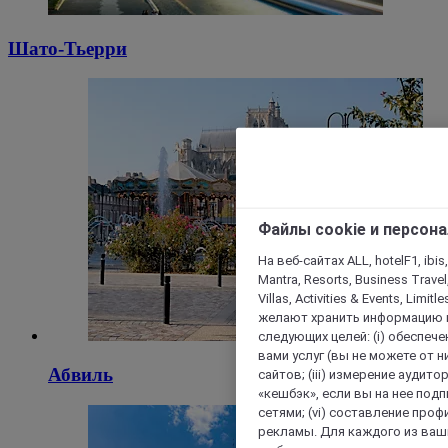
Шато-Тьерри
Файлы cookie и персон
На веб-сайтах ALL, hotelF1, ibis,
Mantra, Resorts, Business Travel
Villas, Activities & Events, Limit
желают хранить информацию н
следующих целей: (i) обеспе
вами услуг (вы не можете от н
Абвиль
сайтов; (iii) измерение аудит
«кешбэк», если вы на нее под
сетями; (vi) составление про
рекламы. Для каждого из ваши