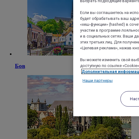
выбрать подходящие варианты
Если вы соглашаетесь на исп
будет обрабатывать ваш адрес
«хеш-функции» (hashed) в соч
участии в программе лояльнос
и в социальных сетях. Ваши 
этих третьих лиц. Для получ
«Целевая реклама», нажав кно
Вы можете изменить свой выбо
Бов
доступную по ссылке «Cookie»
Дополнительная информа
Наши партнеры
Нас