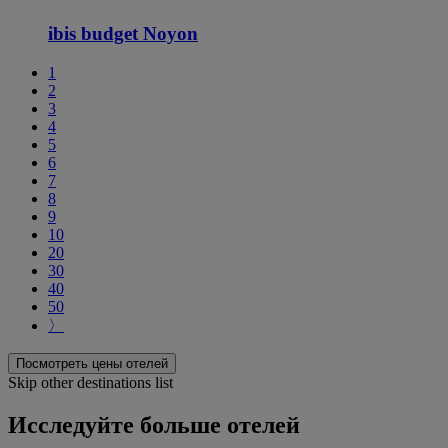
ibis budget Noyon
1
2
3
4
5
6
7
8
9
10
20
30
40
50
〉
Посмотреть цены отелей
Skip other destinations list
Исследуйте больше отелей