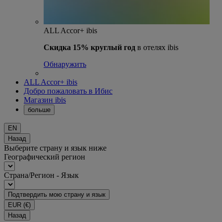
ALL Accor+ ibis
Скидка 15% круглый год
в отелях ibis
Обнаружить
ALL Accor+ ibis
Добро пожаловать в Ибис
Магазин ibis
больше
EN
Назад
Выберите страну и язык ниже
Географический регион
Страна/Регион - Язык
Подтвердить мою страну и язык
EUR
(€)
Назад