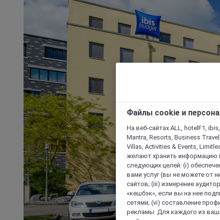
Файлы cookie и персон
На веб-сайтах ALL, hotelF1, ibis,
Mantra, Resorts, Business Travel
Villas, Activities & Events, Limit
желают хранить информацию н
следующих целей: (i) обеспе
вами услуг (вы не можете от н
сайтов; (iii) измерение аудит
«кешбэк», если вы на нее под
сетями; (vi) составление про
рекламы. Для каждого из ваши