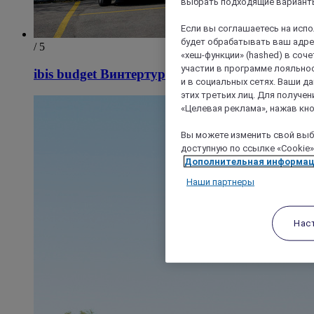
выбрать подходящие варианты
Если вы соглашаетесь на исп
будет обрабатывать ваш адрес
/ 5
«хеш-функции» (hashed) в соч
участии в программе лояльнос
ibis budget Винтертур
и в социальных сетях. Ваши 
этих третьих лиц. Для получ
«Целевая реклама», нажав кно
Вы можете изменить свой выбо
доступную по ссылке «Cookie»
Дополнительная информа
Наши партнеры
Нас