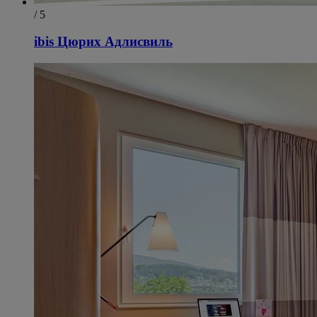
/ 5
ibis Цюрих Адлисвиль