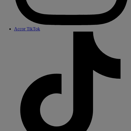
Accor TikTok