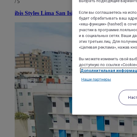
выбрать подходящие варианты
/ 5
Если вы соглашаетесь на исп
ibis Styles Lima San Isidro
будет обрабатывать ваш адрес
«хеш-функции» (hashed) в соч
участии в программе лояльнос
и в социальных сетях. Ваши 
этих третьих лиц. Для получ
«Целевая реклама», нажав кно
Вы можете изменить свой выбо
доступную по ссылке «Cookie»
Дополнительная информа
Наши партнеры
Нас