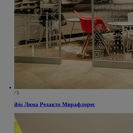
/ 5
ibis Лима Редакто Мирафлорес