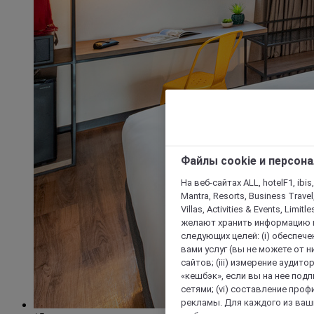
Файлы cookie и персон
На веб-сайтах ALL, hotelF1, ibis,
Mantra, Resorts, Business Travel
Villas, Activities & Events, Limit
желают хранить информацию н
следующих целей: (i) обеспе
вами услуг (вы не можете от н
сайтов; (iii) измерение аудит
«кешбэк», если вы на нее под
сетями; (vi) составление про
рекламы. Для каждого из ваши