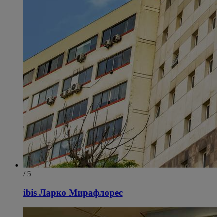
/ 5
ibis Ларко Мирафлорес