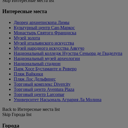
Skip Интересные места list
Интересные места
Дворец архиепископа Лимы
Культурный центр Сан-Маркос
Монастырь Святого Франциска
Музей золота
Музей итальянского искусства
Музей народного искусства Аякучо
Национальный колледж Нуэстра Сеньора де Гваделупа
Национальный музей археологии
Национальный стадион
Парк Хосе Бустаманте и Риверо
Пляж Вайкики
Пляж Лос Дельфинес
Торговый комплекс Divercity
Торговый центр Aventura Plaza
Торговый центр Larcomar
Университет Насьональ Агрария Ла Молина
Back to Интересные места list
Skip Города list
Города