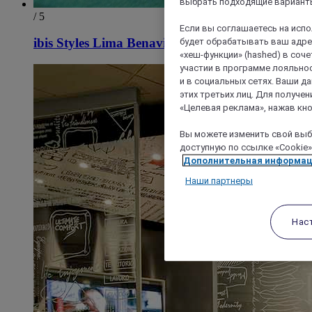
выбрать подходящие варианты
/ 5
Если вы соглашаетесь на исп
будет обрабатывать ваш адрес
ibis Styles Lima Benavides Miraflores
«хеш-функции» (hashed) в соч
участии в программе лояльнос
и в социальных сетях. Ваши 
этих третьих лиц. Для получ
«Целевая реклама», нажав кно
Вы можете изменить свой выбо
доступную по ссылке «Cookie»
Дополнительная информа
Наши партнеры
Нас