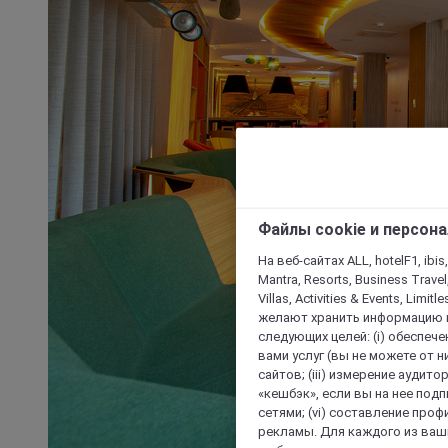
Файлы cookie и персон
На веб-сайтах ALL, hotelF1, ibis,
Mantra, Resorts, Business Travel
Villas, Activities & Events, Limit
желают хранить информацию н
следующих целей: (i) обеспе
вами услуг (вы не можете от н
сайтов; (iii) измерение аудит
«кешбэк», если вы на нее под
сетями; (vi) составление про
рекламы. Для каждого из ваши