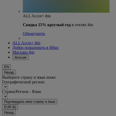
ALL Accor+ ibis
Скидка 15% круглый год
в отелях ibis
Обнаружить
ALL Accor+ ibis
Добро пожаловать в Ибис
Магазин ibis
больше
EN
Назад
Выберите страну и язык ниже
Географический регион
Страна/Регион - Язык
Подтвердить мою страну и язык
EUR
(€)
Назад