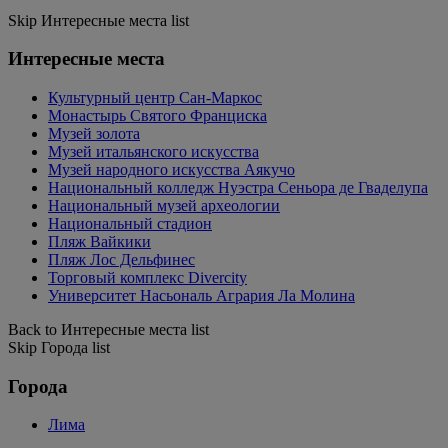
Skip Интересные места list
Интересные места
Культурный центр Сан-Маркос
Монастырь Святого Франциска
Музей золота
Музей итальянского искусства
Музей народного искусства Аякучо
Национальный колледж Нуэстра Сеньора де Гваделупа
Национальный музей археологии
Национальный стадион
Пляж Вайкики
Пляж Лос Дельфинес
Торговый комплекс Divercity
Университет Насьональ Агрария Ла Молина
Back to Интересные места list
Skip Города list
Города
Лима