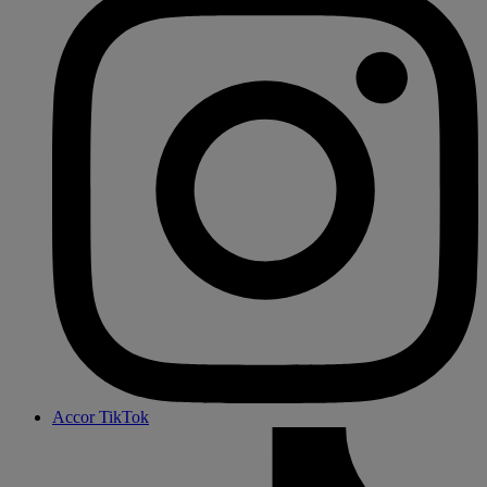
Accor TikTok