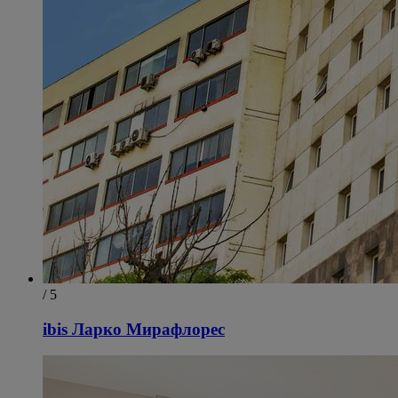
/ 5
ibis Ларко Мирафлорес