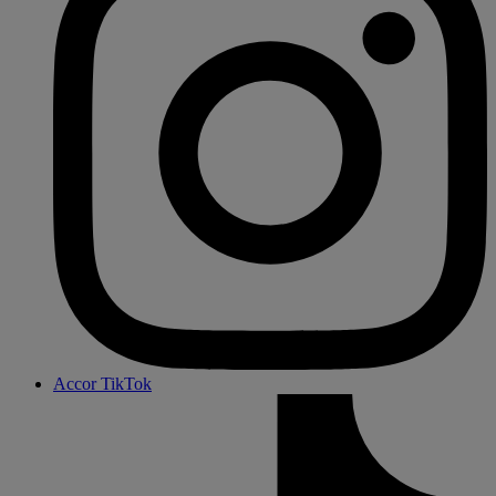
Accor TikTok