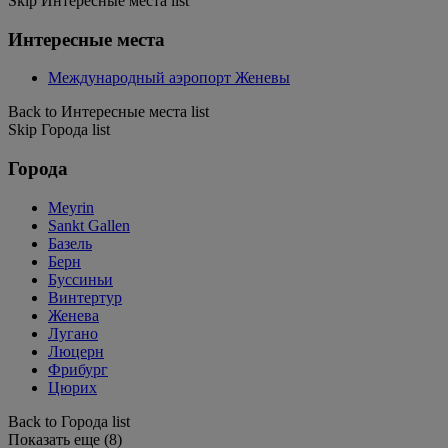
Skip Интересные места list
Интересные места
Международный аэропорт Женевы
Back to Интересные места list
Skip Города list
Города
Meyrin
Sankt Gallen
Базель
Берн
Буссиньи
Винтертур
Женева
Лугано
Люцерн
Фрибург
Цюрих
Back to Города list
Показать еще (8)