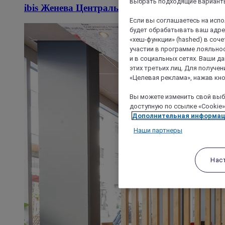
выбрать подходящие варианты
ibis Женева Центральный Вокзал
Если вы соглашаетесь на исп
будет обрабатывать ваш адрес
«хеш-функции» (hashed) в соч
участии в программе лояльнос
и в социальных сетях. Ваши 
этих третьих лиц. Для получ
«Целевая реклама», нажав кно
Вы можете изменить свой выбо
доступную по ссылке «Cookie»
Дополнительная информа
Наши партнеры
Нас