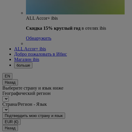
ALL Accor+ ibis
Скидка 15% круглый год
в отелях ibis
Обнаружить
ALL Accor+ ibis
Добро пожаловать в Ибис
Магазин ibis
больше
EN
Назад
Выберите страну и язык ниже
Географический регион
Страна/Регион - Язык
Подтвердить мою страну и язык
EUR
(€)
Назад