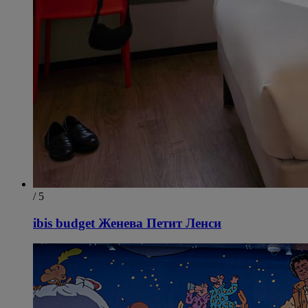
/ 5
ibis budget Женева Петит Ленси