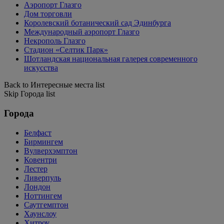
Аэропорт Глазго
Дом торговли
Королевский ботанический сад Эдинбурга
Международный аэропорт Глазго
Некрополь Глазго
Стадион «Селтик Парк»
Шотландская национальная галерея современного
искусства
Back to Интересные места list
Skip Города list
Города
Белфаст
Бирмингем
Вулверхэмптон
Ковентри
Лестер
Ливерпуль
Лондон
Ноттингем
Саутгемптон
Хаунслоу
Хитроу