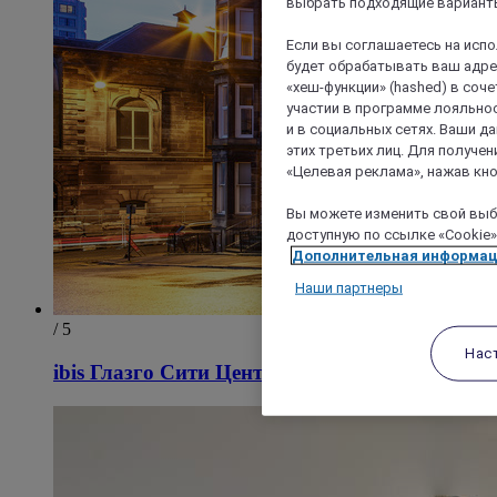
выбрать подходящие варианты
Если вы соглашаетесь на исп
будет обрабатывать ваш адрес
«хеш-функции» (hashed) в соч
участии в программе лояльнос
и в социальных сетях. Ваши 
этих третьих лиц. Для получ
«Целевая реклама», нажав кно
Вы можете изменить свой выбо
доступную по ссылке «Cookie»
Дополнительная информа
Наши партнеры
/ 5
Нас
ibis Глазго Сити Центр — Сошихолл-Стрит