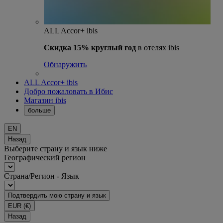
ALL Accor+ ibis
Скидка 15% круглый год
в отелях ibis
Обнаружить
ALL Accor+ ibis
Добро пожаловать в Ибис
Магазин ibis
больше
EN
Назад
Выберите страну и язык ниже
Географический регион
Страна/Регион - Язык
Подтвердить мою страну и язык
EUR
(€)
Назад