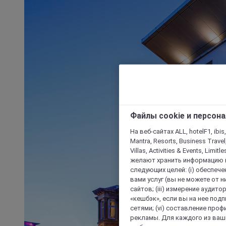
Файлы cookie и персон
На веб-сайтах ALL, hotelF1, ibis,
Mantra, Resorts, Business Travel
Villas, Activities & Events, Limit
желают хранить информацию н
следующих целей: (i) обеспе
вами услуг (вы не можете от н
сайтов; (iii) измерение аудит
«кешбэк», если вы на нее под
сетями; (vi) составление про
рекламы. Для каждого из ваши