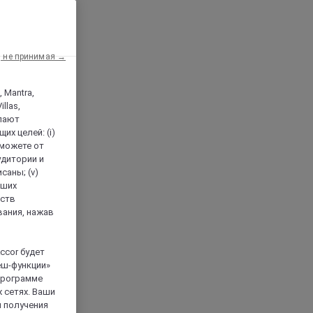
, не принимая →
, Mantra,
llas,
лают
х целей: (i)
 можете от
аудитории и
саны; (v)
аших
йств
вания, нажав
ccor будет
еш-функции»
 программе
 сетях. Ваши
я получения