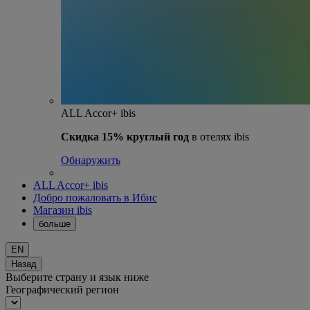
ALL Accor+ ibis
Скидка 15% круглый год
в отелях ibis
Обнаружить
ALL Accor+ ibis
Добро пожаловать в Ибис
Магазин ibis
больше
EN
Назад
Выберите страну и язык ниже
Географический регион