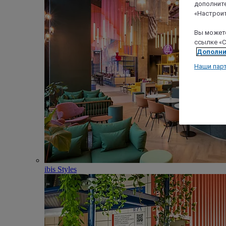
дополните
«Настроит
Вы можете
ссылке «C
Дополни
Наши пар
ibis Styles