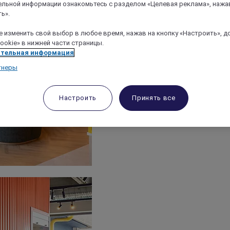
льной информации ознакомьтесь с разделом «Целевая реклама», нажа
ь».
 изменить свой выбор в любое время, нажав на кнопку «Настроить», д
ookie» в нижней части страницы.
тельная информация
тнеры
Настроить
Принять все