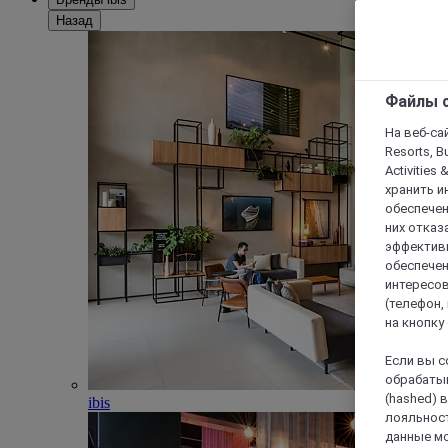
Назад
Файлы c
На веб-сайт
Resorts, B
Activities 
хранить и
обеспечен
них отказа
эффективн
обеспечен
интересов
(телефон,
на кнопку
Если вы с
обрабатыв
(hashed) 
ibis
лояльност
данные мо