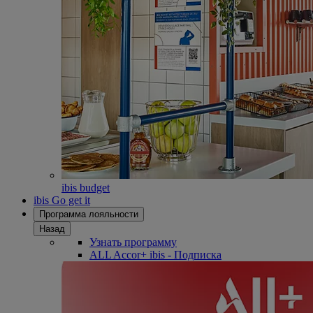
ibis budget
ibis Go get it
Программа лояльности
Назад
Узнать программу
ALL Accor+ ibis - Подписка