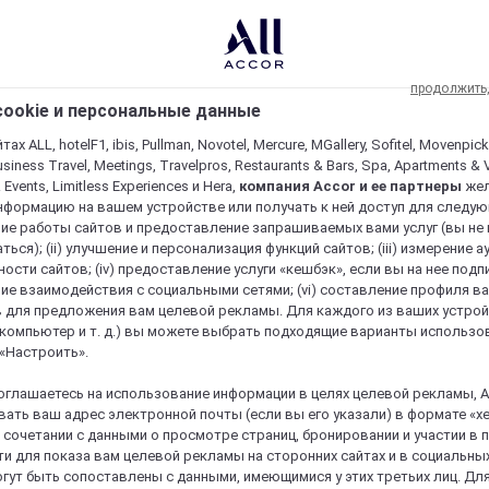
продолжить
ookie и персональные данные
ах ALL, hotelF1, ibis, Pullman, Novotel, Mercure, MGallery, Sofitel, Movenpick
usiness Travel, Meetings, Travelpros, Restaurants & Bars, Spa, Apartments & Vi
& Events, Limitless Experiences и Hera,
компания Accor и ее партнеры
же
нформацию на вашем устройстве или получать к ней доступ для следующи
ие работы сайтов и предоставление запрашиваемых вами услуг (вы не
ться); (ii) улучшение и персонализация функций сайтов; (iii) измерение 
ости сайтов; (iv) предоставление услуги «кешбэк», если вы на нее подпи
ие взаимодействия с социальными сетями; (vi) составление профиля в
 для предложения вам целевой рекламы. Для каждого из ваших устро
 компьютер и т. д.) вы можете выбрать подходящие варианты использо
 «Настроить».
оглашаетесь на использование информации в целях целевой рекламы, A
ать ваш адрес электронной почты (если вы его указали) в формате «х
в сочетании с данными о просмотре страниц, бронировании и участии в
и для показа вам целевой рекламы на сторонних сайтах и в социальных
гут быть сопоставлены с данными, имеющимися у этих третьих лиц. Дл