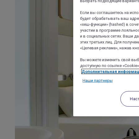
выбрать подходящие варианты
Если вы соглашаетесь на исп
будет обрабатывать ваш адрес
«хеш-функции» (hashed) в соч
участии в программе лояльнос
и в социальных сетях. Ваши 
этих третьих лиц. Для получ
«Целевая реклама», нажав кно
Вы можете изменить свой выбо
доступную по ссылке «Cookie»
Дополнительная информа
Наши партнеры
Нас