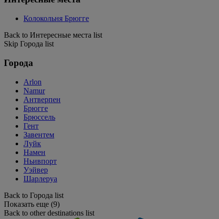
Колокольня Брюгге
Back to Интересные места list
Skip Города list
Города
Arlon
Namur
Антверпен
Брюгге
Брюссель
Гент
Завентем
Луйк
Намен
Ньивпорт
Уэйвер
Шарлеруа
Back to Города list
Показать еще (9)
Back to other destinations list