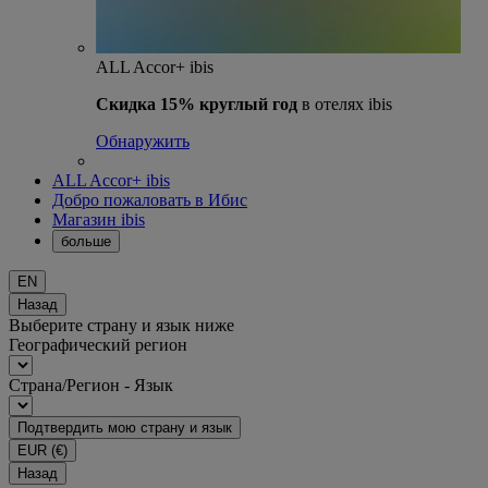
ALL Accor+ ibis
Скидка 15% круглый год
в отелях ibis
Обнаружить
ALL Accor+ ibis
Добро пожаловать в Ибис
Магазин ibis
больше
EN
Назад
Выберите страну и язык ниже
Географический регион
Страна/Регион - Язык
Подтвердить мою страну и язык
EUR
(€)
Назад