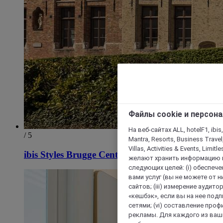
Файлы cookie и персон
На веб-сайтах ALL, hotelF1, ibis,
/ 5
Mantra, Resorts, Business Travel
Villas, Activities & Events, Limit
ibis Styles Brugge Centrum
желают хранить информацию н
следующих целей: (i) обеспе
вами услуг (вы не можете от н
сайтов; (iii) измерение аудит
«кешбэк», если вы на нее под
сетями; (vi) составление про
рекламы. Для каждого из ваши