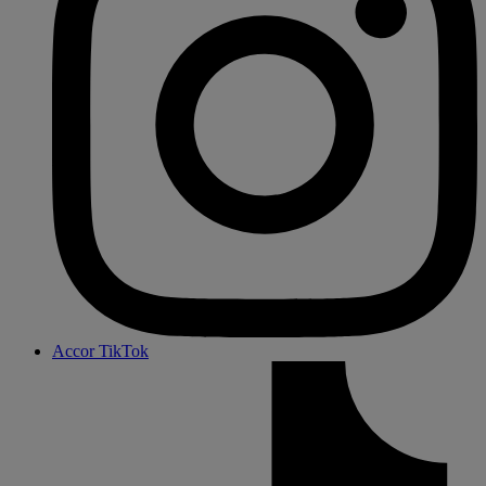
Accor TikTok