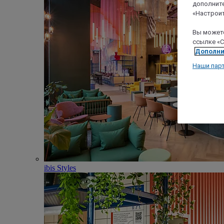
дополните
«Настроит
Вы можете
ссылке «C
Дополни
Наши пар
ibis Styles