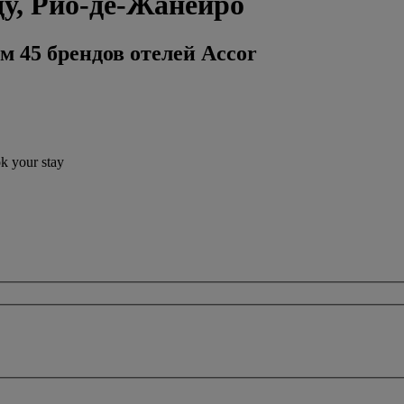
ду, Рио-де-Жанейро
м 45 брендов отелей Accor
ok your stay