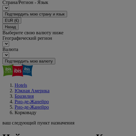
Страна/Регион - Язык
Подтвердить мою страну и язык
EUR
(€)
Назад
Выберите свою валюту ниже
Географический регион
Валюта
Подтвердить мою валюту
Hotels
Южная Америка
Бразилия
Рио-де-Жанейро
Рио-де-Жанейро
Корковаду
ваш следующий пункт назначения