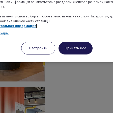
льной информации ознакомьтесь с разделом «Целевая реклама», нажа
ь».
 изменить свой выбор в любое время, нажав на кнопку «Настроить», д
ookie» в нижней части страницы.
тельная информация
тнеры
Настроить
Принять все