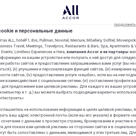
продолжить
ookie и персональные данные
ах ALL, hotelF1, ibis, Pullman, Novotel, Mercure, MGallery, Sofitel, Movenpick
usiness Travel, Meetings, Travelpros, Restaurants & Bars, Spa, Apartments & Vi
& Events, Limitless Experiences и Hera,
компания Accor и ее партнеры
же
нформацию на вашем устройстве или получать к ней доступ для следующи
ие работы сайтов и предоставление запрашиваемых вами услуг (вы не
ться); (ii) улучшение и персонализация функций сайтов; (iii) измерение 
ости сайтов; (iv) предоставление услуги «кешбэк», если вы на нее подпи
ие взаимодействия с социальными сетями; (vi) составление профиля в
 для предложения вам целевой рекламы. Для каждого из ваших устро
 компьютер и т. д.) вы можете выбрать подходящие варианты использо
 «Настроить».
оглашаетесь на использование информации в целях целевой рекламы, A
ать ваш адрес электронной почты (если вы его указали) в формате «х
в сочетании с данными о просмотре страниц, бронировании и участии в
и для показа вам целевой рекламы на сторонних сайтах и в социальных
гут быть сопоставлены с данными, имеющимися у этих третьих лиц. Дл