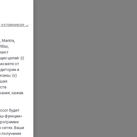
, не принимая →
, Mantra,
llas,
лают
х целей: (i)
 можете от
аудитории и
саны; (v)
аших
йств
вания, нажав
ccor будет
еш-функции»
 программе
 сетях. Ваши
я получения