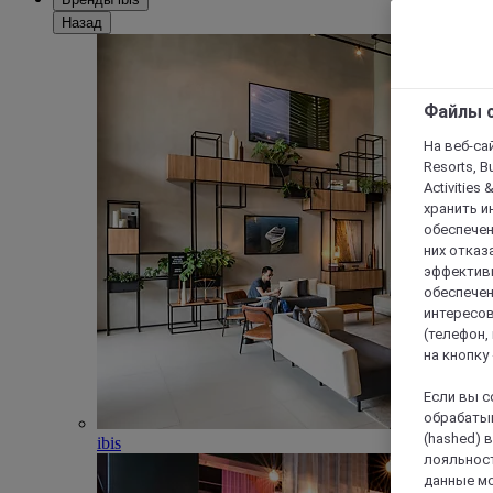
Назад
Файлы c
На веб-сайт
Resorts, B
Activities 
хранить и
обеспечен
них отказа
эффективн
обеспечен
интересов
(телефон,
на кнопку
Если вы с
обрабатыв
(hashed) 
ibis
лояльност
данные мо