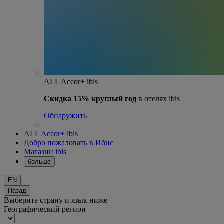
ALL Accor+ ibis
Скидка 15% круглый год
в отелях ibis
Обнаружить
ALL Accor+ ibis
Добро пожаловать в Ибис
Магазин ibis
больше
EN
Назад
Выберите страну и язык ниже
Географический регион