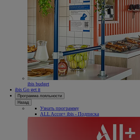
ibis budget
ibis Go get it
Программа лояльности
Назад
Узнать программу
ALL Accor+ ibis - Подписка