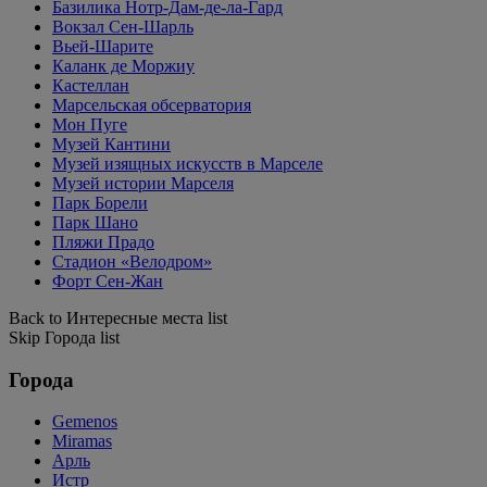
Базилика Нотр-Дам-де-ла-Гард
Вокзал Сен-Шарль
Вьей-Шарите
Каланк де Моржиу
Кастеллан
Марсельская обсерватория
Мон Пуге
Музей Кантини
Музей изящных искусств в Марселе
Музей истории Марселя
Парк Борели
Парк Шано
Пляжи Прадо
Стадион «Велодром»
Форт Сен-Жан
Back to Интересные места list
Skip Города list
Города
Gemenos
Miramas
Арль
Истр