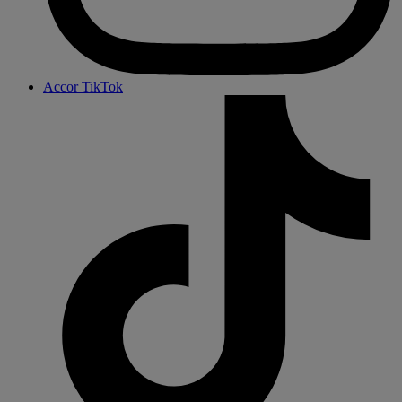
Accor TikTok