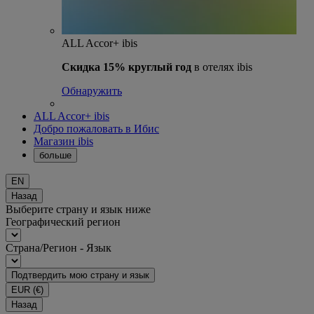
ALL Accor+ ibis
Скидка 15% круглый год
в отелях ibis
Обнаружить
ALL Accor+ ibis
Добро пожаловать в Ибис
Магазин ibis
больше
EN
Назад
Выберите страну и язык ниже
Географический регион
Страна/Регион - Язык
Подтвердить мою страну и язык
EUR
(€)
Назад