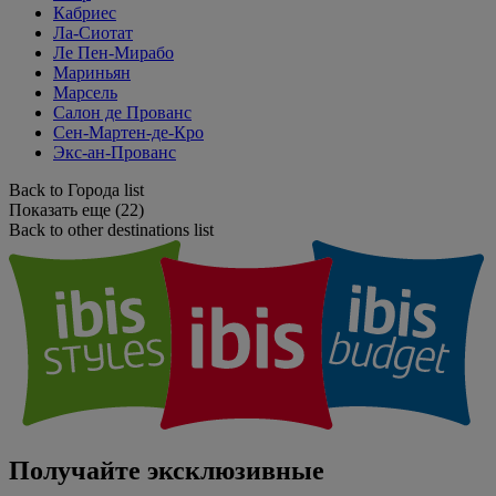
Кабриес
Ла-Сиотат
Ле Пен-Мирабо
Мариньян
Марсель
Салон де Прованс
Сен-Мартен-де-Кро
Экс-ан-Прованс
Back to Города list
Показать еще (22)
Back to other destinations list
Получайте эксклюзивные