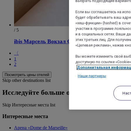
выбрать подходящие варианты
Если вы соглашаетесь на исп
будет обрабатывать ваш адрес
«хеш-функции» (hashed) в соч
участии в программе лояльнос
/ 5
и в социальных сетях. Ваши 
этих третьих лиц. Для получ
ibis Марсель Вокзал Сен-Шарль
«Целевая реклама», нажав кно
〈
Вы можете изменить свой выбо
1
доступную по ссылке «Cookie»
2
Дополнительная информа
Посмотреть цены отелей
Наши партнеры
Skip other destinations list
Исследуйте больше отелей
Нас
Skip Интересные места list
Интересные места
Арена «Dome de Marseille»