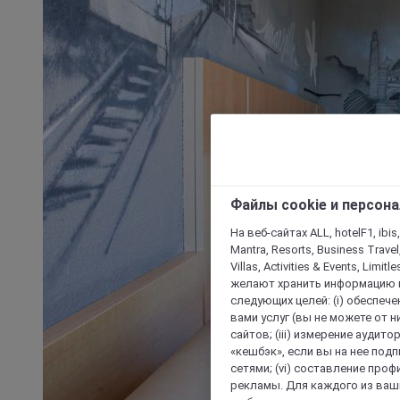
Файлы cookie и персон
На веб-сайтах ALL, hotelF1, ibis,
Mantra, Resorts, Business Travel
Villas, Activities & Events, Limit
желают хранить информацию н
следующих целей: (i) обеспе
вами услуг (вы не можете от н
сайтов; (iii) измерение аудит
«кешбэк», если вы на нее под
сетями; (vi) составление про
рекламы. Для каждого из ваши