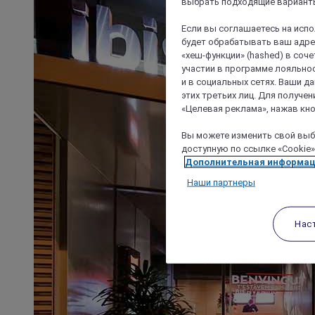
выбрать подходящие варианты
Если вы соглашаетесь на исп
будет обрабатывать ваш адрес
«хеш-функции» (hashed) в соч
участии в программе лояльнос
и в социальных сетях. Ваши 
этих третьих лиц. Для получ
«Целевая реклама», нажав кно
Вы можете изменить свой выбо
доступную по ссылке «Cookie»
Дополнительная информа
Наши партнеры
Нас