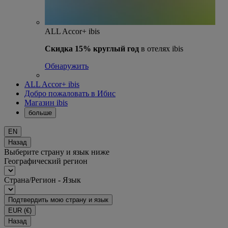
ALL Accor+ ibis
Скидка 15% круглый год
в отелях ibis
Обнаружить
ALL Accor+ ibis
Добро пожаловать в Ибис
Магазин ibis
больше
EN
Назад
Выберите страну и язык ниже
Географический регион
Страна/Регион - Язык
Подтвердить мою страну и язык
EUR
(€)
Назад