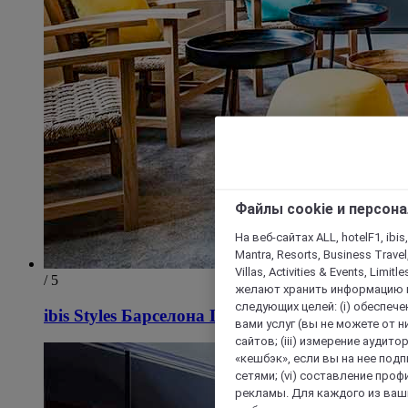
Файлы cookie и персон
На веб-сайтах ALL, hotelF1, ibis,
Mantra, Resorts, Business Travel
Villas, Activities & Events, Limit
/ 5
желают хранить информацию н
следующих целей: (i) обеспе
ibis Styles Барселона Центр
вами услуг (вы не можете от н
сайтов; (iii) измерение аудит
«кешбэк», если вы на нее под
сетями; (vi) составление про
рекламы. Для каждого из ваши