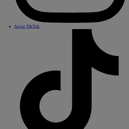
Accor TikTok