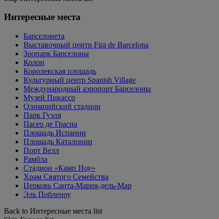
Интересные места
Барселонета
Выставочный центр Fira de Barcelona
Зоопарк Барселоны
Колон
Королевская площадь
Культурный центр Spanish Village
Международный аэропорт Барселоны
Музей Пикассо
Олимпийский стадион
Парк Гуэля
Пасео де Грасиа
Площадь Испании
Площадь Каталонии
Порт Велл
Рамбла
Стадион «Камп Ноу»
Храм Святого Семейства
Церковь Санта-Мария-дель-Мар
Эль Побленоу
Back to Интересные места list