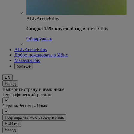
ALL Accor+ ibis
Скидка 15% круглый год
в отелях ibis
Обнаружить
ALL Accor+ ibis
Добро пожаловать в Ибис
Магазин ibis
больше
EN
Назад
Выберите страну и язык ниже
Географический регион
Страна/Регион - Язык
Подтвердить мою страну и язык
EUR
(€)
Назад