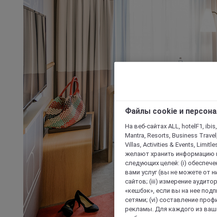
Файлы cookie и персон
На веб-сайтах ALL, hotelF1, ibis,
Mantra, Resorts, Business Travel
Villas, Activities & Events, Limit
желают хранить информацию н
следующих целей: (i) обеспе
вами услуг (вы не можете от н
сайтов; (iii) измерение аудит
«кешбэк», если вы на нее под
сетями; (vi) составление про
рекламы. Для каждого из ваши