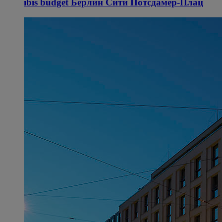
ibis budget Берлин Сити Потсдамер-Плац