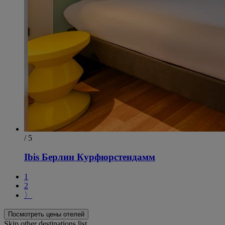
/ 5
Ibis Берлин Курфюрстендамм
1
2
〉
Посмотреть цены отелей
Skip other destinations list