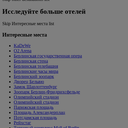
Исследуйте больше отелей
Skip Интересные места list
Интересные места
KaDeWe
O2 Arena
Берлинская государственная опера
Берлинская стена
Берлинская телебашня
Берлинские часы мира
Берлинский зоопарк
Дворец Бельвю
Замок Шарлоттенбург
Зоопарк Берлин-Фридрихсфельде
Олимпийский стадион
Олимпийский стадион
Парижская площадь
Площадь Александерплац
Потсдамская площадь
Рейхстаг
Торговый комплекс Mall of Berlin