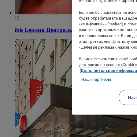
выбрать подходящие варианты
Если вы соглашаетесь на исп
/ 5
будет обрабатывать ваш адрес
«хеш-функции» (hashed) в соч
ibis Берлин Центральный вокзал
участии в программе лояльнос
и в социальных сетях. Ваши 
этих третьих лиц. Для получ
«Целевая реклама», нажав кно
Вы можете изменить свой выбо
доступную по ссылке «Cookie»
Дополнительная информа
Наши партнеры
Нас