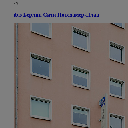
/ 5
ibis Берлин Сити Потсдамер-Плац