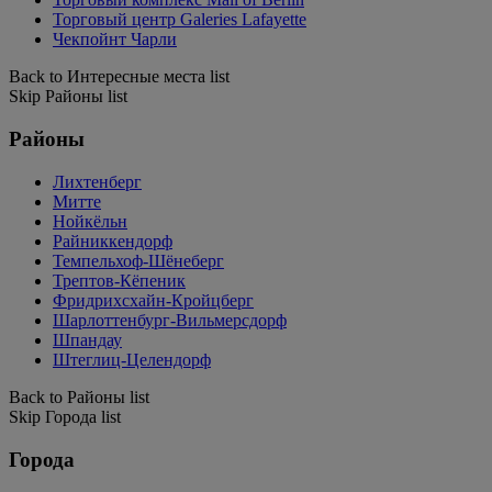
Торговый центр Galeries Lafayette
Чекпойнт Чарли
Back to Интересные места list
Skip Районы list
Районы
Лихтенберг
Митте
Нойкёльн
Райниккендорф
Темпельхоф-Шёнеберг
Трептов-Кёпеник
Фридрихсхайн-Кройцберг
Шарлоттенбург-Вильмерсдорф
Шпандау
Штеглиц-Целендорф
Back to Районы list
Skip Города list
Города