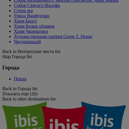
Собор Непорочного Зачатия Пресвятой Девы Марии
Собор Святого Иосифа
Стена эха
Улица Ванфуцзин
Храм Баого
Храм Белых облаков
Храм Чжэньцзюэ
Художественная галерея Green T. House
Чжуннаньхай
Back to Интересные места list
Skip Города list
Города
Пекин
Back to Города list
Показать еще (26)
Back to other destinations list