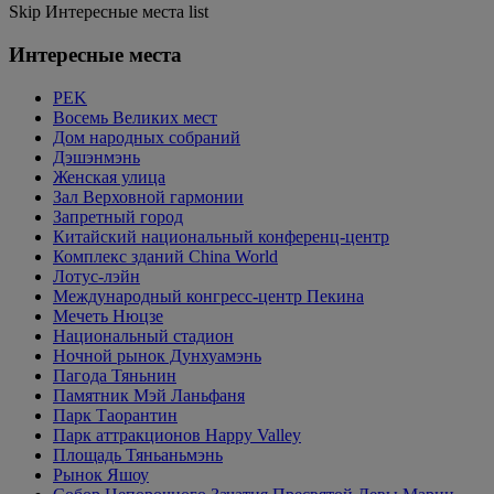
Skip Интересные места list
Интересные места
PEK
Восемь Великих мест
Дом народных собраний
Дэшэнмэнь
Женская улица
Зал Верховной гармонии
Запретный город
Китайский национальный конференц-центр
Комплекс зданий China World
Лотус-лэйн
Международный конгресс-центр Пекина
Мечеть Нюцзе
Национальный стадион
Ночной рынок Дунхуамэнь
Пагода Тяньнин
Памятник Мэй Ланьфаня
Парк Таорантин
Парк аттракционов Happy Valley
Площадь Тяньаньмэнь
Рынок Яшоу