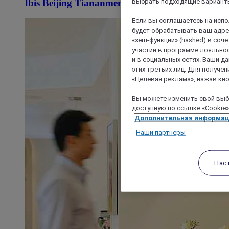
выбрать подходящие варианты
Ibis Beijing Tiananmen Square Hotel
Если вы соглашаетесь на исп
будет обрабатывать ваш адрес
«хеш-функции» (hashed) в соч
участии в программе лояльнос
и в социальных сетях. Ваши 
этих третьих лиц. Для получ
«Целевая реклама», нажав кно
Вы можете изменить свой выбо
доступную по ссылке «Cookie»
Дополнительная информа
Наши партнеры
Нас