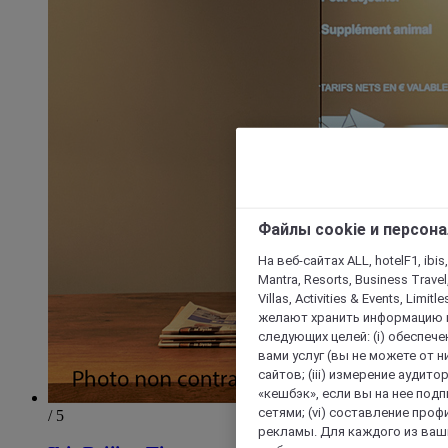
Файлы cookie и персон
На веб-сайтах ALL, hotelF1, ibis,
Mantra, Resorts, Business Travel
Villas, Activities & Events, Limit
желают хранить информацию н
следующих целей: (i) обеспе
вами услуг (вы не можете от н
сайтов; (iii) измерение аудит
«кешбэк», если вы на нее под
сетями; (vi) составление про
/ 5
рекламы. Для каждого из ваши