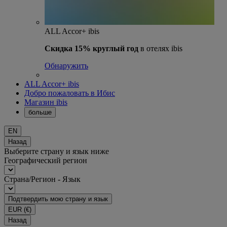
ALL Accor+ ibis
Скидка 15% круглый год
в отелях ibis
Обнаружить
ALL Accor+ ibis
Добро пожаловать в Ибис
Магазин ibis
больше
EN
Назад
Выберите страну и язык ниже
Географический регион
Страна/Регион - Язык
Подтвердить мою страну и язык
EUR
(€)
Назад