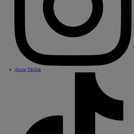
Accor TikTok