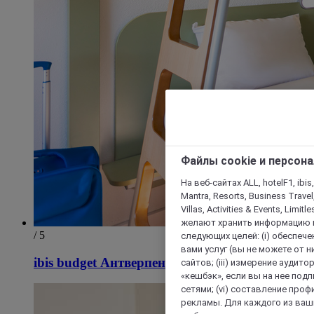
Файлы cookie и персон
На веб-сайтах ALL, hotelF1, ibis,
Mantra, Resorts, Business Travel
Villas, Activities & Events, Limit
желают хранить информацию н
/ 5
следующих целей: (i) обеспе
вами услуг (вы не можете от н
ibis budget Антверпен Центральный Вокзал
сайтов; (iii) измерение аудит
«кешбэк», если вы на нее под
сетями; (vi) составление про
рекламы. Для каждого из ваши