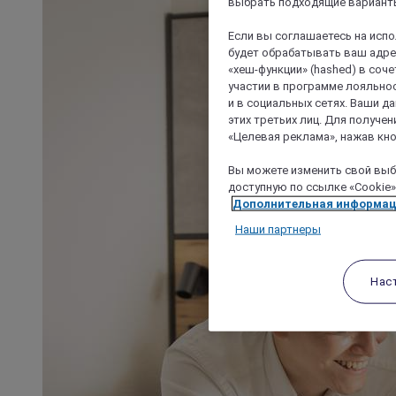
выбрать подходящие варианты
Если вы соглашаетесь на исп
будет обрабатывать ваш адрес
«хеш-функции» (hashed) в соч
участии в программе лояльнос
и в социальных сетях. Ваши 
этих третьих лиц. Для получ
«Целевая реклама», нажав кно
Вы можете изменить свой выбо
доступную по ссылке «Cookie»
Дополнительная информа
Наши партнеры
Нас