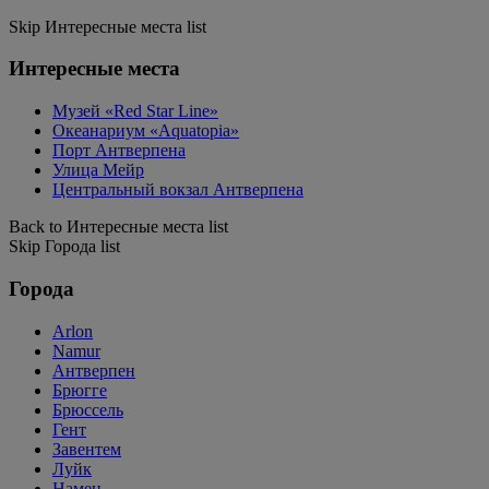
Skip Интересные места list
Интересные места
Музей «Red Star Line»
Океанариум «Aquatopia»
Порт Антверпена
Улица Мейр
Центральный вокзал Антверпена
Back to Интересные места list
Skip Города list
Города
Arlon
Namur
Антверпен
Брюгге
Брюссель
Гент
Завентем
Луйк
Намен