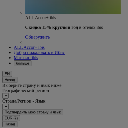
ALL Accor+ ibis
Скидка 15% круглый год
в отелях ibis
Обнаружить
ALL Accor+ ibis
Добро пожаловать в Ибис
Магазин ibis
больше
EN
Назад
Выберите страну и язык ниже
Географический регион
Страна/Регион - Язык
Подтвердить мою страну и язык
EUR
(€)
Назад