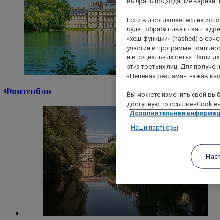
выбрать подходящие варианты
Если вы соглашаетесь на исп
будет обрабатывать ваш адрес
«хеш-функции» (hashed) в соч
участии в программе лояльнос
и в социальных сетях. Ваши 
этих третьих лиц. Для получ
«Целевая реклама», нажав кно
Фонтенбло
Вы можете изменить свой выбо
доступную по ссылке «Cookie»
Дополнительная информа
Наши партнеры
Нас