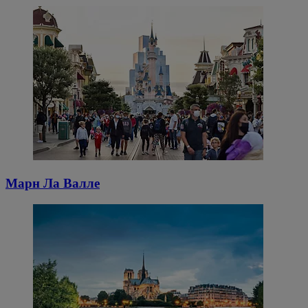
Марн Ла Валле