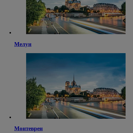
Мелун
Монтеврен