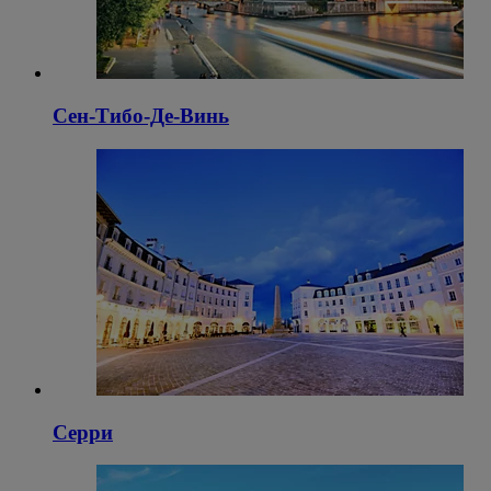
Сен-Тибо-Де-Винь
Серри