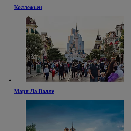
Коллежьен
Марн Ла Валле