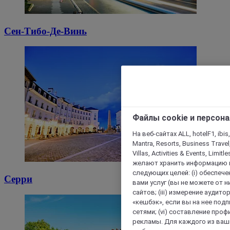
Сен-Тибо-Де-Винь
Файлы cookie и персон
На веб-сайтах ALL, hotelF1, ibis,
Mantra, Resorts, Business Travel
Villas, Activities & Events, Limit
желают хранить информацию н
следующих целей: (i) обеспе
Серри
вами услуг (вы не можете от н
сайтов; (iii) измерение аудит
«кешбэк», если вы на нее под
сетями; (vi) составление про
рекламы. Для каждого из ваши