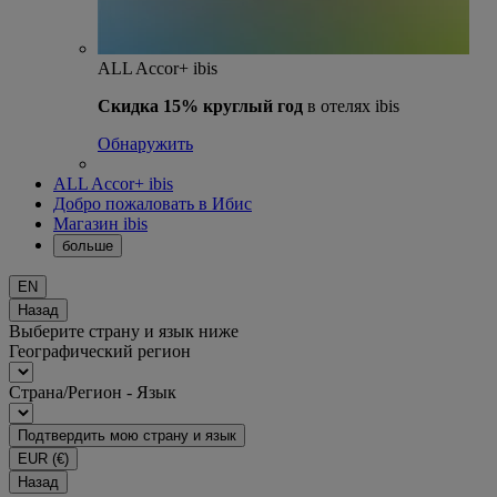
ALL Accor+ ibis
Скидка 15% круглый год
в отелях ibis
Обнаружить
ALL Accor+ ibis
Добро пожаловать в Ибис
Магазин ibis
больше
EN
Назад
Выберите страну и язык ниже
Географический регион
Страна/Регион - Язык
Подтвердить мою страну и язык
EUR
(€)
Назад