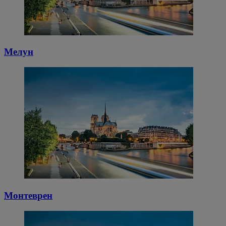
Мелун
Монтеврен