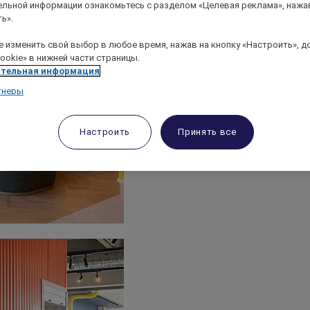
льной информации ознакомьтесь с разделом «Целевая реклама», нажа
ь».
 изменить свой выбор в любое время, нажав на кнопку «Настроить», д
ookie» в нижней части страницы.
тельная информация
тнеры
Настроить
Принять все