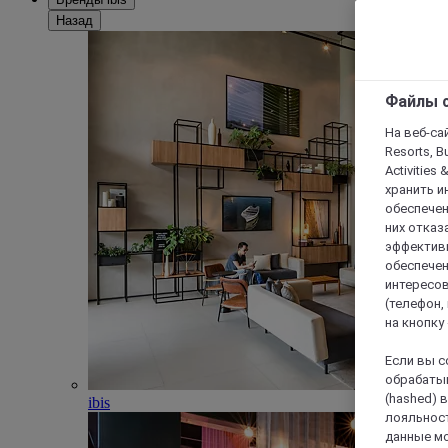
Назад
Файлы c
На веб-сайт
Resorts, B
Activities 
хранить и
обеспечен
них отказа
эффективн
обеспечен
интересов
(телефон,
на кнопку
Если вы с
обрабатыв
(hashed) 
ibis
лояльност
данные мо