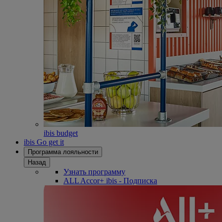
ibis budget
ibis Go get it
Программа лояльности
Назад
Узнать программу
ALL Accor+ ibis - Подписка