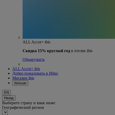
ALL Accor+ ibis
Скидка 15% круглый год
в отелях ibis
Обнаружить
ALL Accor+ ibis
Добро пожаловать в Ибис
Магазин ibis
больше
EN
Назад
Выберите страну и язык ниже
Географический регион