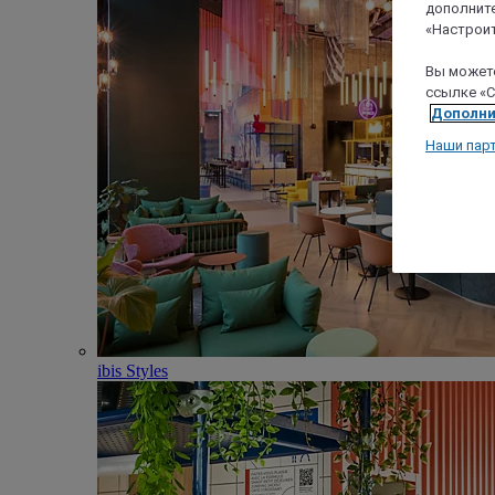
дополните
«Настроит
Вы можете
ссылке «C
Дополни
Наши пар
ibis Styles