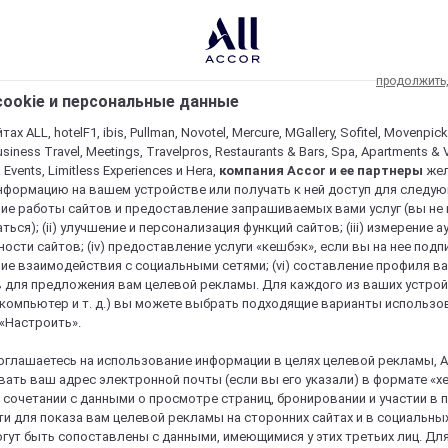
продолжить
ookie и персональные данные
ах ALL, hotelF1, ibis, Pullman, Novotel, Mercure, MGallery, Sofitel, Movenpick
usiness Travel, Meetings, Travelpros, Restaurants & Bars, Spa, Apartments & Vi
& Events, Limitless Experiences и Hera,
компания Accor и ее партнеры
же
нформацию на вашем устройстве или получать к ней доступ для следующи
ие работы сайтов и предоставление запрашиваемых вами услуг (вы не
ться); (ii) улучшение и персонализация функций сайтов; (iii) измерение 
ости сайтов; (iv) предоставление услуги «кешбэк», если вы на нее подпи
ие взаимодействия с социальными сетями; (vi) составление профиля в
 для предложения вам целевой рекламы. Для каждого из ваших устро
 компьютер и т. д.) вы можете выбрать подходящие варианты использо
 «Настроить».
оглашаетесь на использование информации в целях целевой рекламы, A
ать ваш адрес электронной почты (если вы его указали) в формате «х
в сочетании с данными о просмотре страниц, бронировании и участии в
и для показа вам целевой рекламы на сторонних сайтах и в социальных
гут быть сопоставлены с данными, имеющимися у этих третьих лиц. Дл