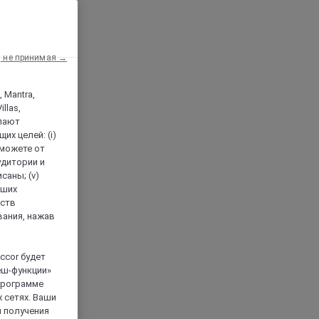
, не принимая →
, Mantra,
llas,
лают
х целей: (i)
 можете от
аудитории и
саны; (v)
аших
йств
вания, нажав
ccor будет
еш-функции»
 программе
 сетях. Ваши
я получения