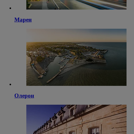
Марен
Олерон