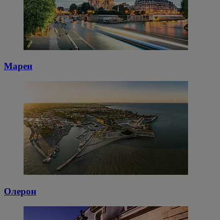
Марен
Олерон