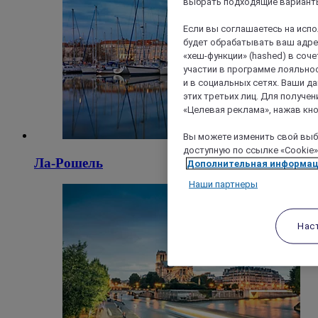
выбрать подходящие варианты
Если вы соглашаетесь на исп
будет обрабатывать ваш адрес
«хеш-функции» (hashed) в соч
участии в программе лояльнос
и в социальных сетях. Ваши 
этих третьих лиц. Для получ
«Целевая реклама», нажав кно
Вы можете изменить свой выбо
доступную по ссылке «Cookie»
Ла-Рошель
Дополнительная информа
Наши партнеры
Нас