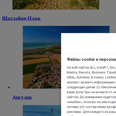
Шатлайон-Плаж
Файлы cookie и персон
На веб-сайтах ALL, hotelF1, ibis,
Mantra, Resorts, Business Travel
Villas, Activities & Events, Limit
желают хранить информацию н
следующих целей: (i) обеспе
вами услуг (вы не можете от н
Ангулен
сайтов; (iii) измерение аудит
«кешбэк», если вы на нее под
сетями; (vi) составление про
рекламы. Для каждого из ваши