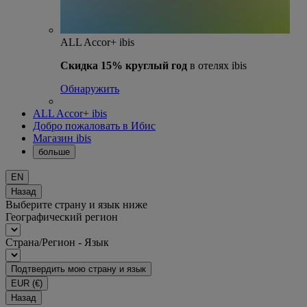
ALL Accor+ ibis
Скидка 15% круглый год
в отелях ibis
Обнаружить
ALL Accor+ ibis
Добро пожаловать в Ибис
Магазин ibis
больше
EN
Назад
Выберите страну и язык ниже
Географический регион
Страна/Регион - Язык
Подтвердить мою страну и язык
EUR
(€)
Назад