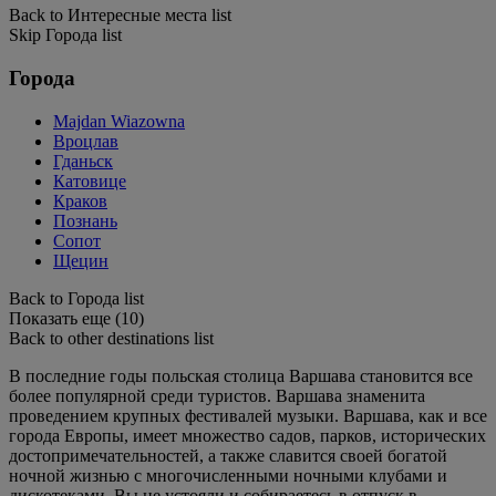
Back to Интересные места list
Skip Города list
Города
Majdan Wiazowna
Вроцлав
Гданьск
Катовице
Краков
Познань
Сопот
Щецин
Back to Города list
Показать еще (10)
Back to other destinations list
В последние годы польская столица Варшава становится все
более популярной среди туристов. Варшава знаменита
проведением крупных фестивалей музыки. Варшава, как и все
города Европы, имеет множество садов, парков, исторических
достопримечательностей, а также славится своей богатой
ночной жизнью с многочисленными ночными клубами и
дискотеками. Вы не устояли и собираетесь в отпуск в