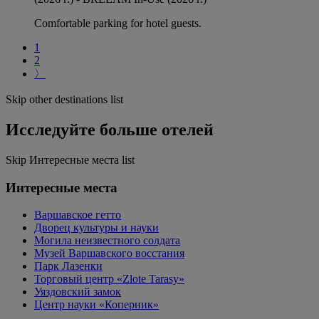
Comfortable parking for hotel guests.
1
2
〉
Skip other destinations list
Исследуйте больше отелей
Skip Интересные места list
Интересные места
Варшавское гетто
Дворец культуры и науки
Могила неизвестного солдата
Музей Варшавского восстания
Парк Лазенки
Торговый центр «Zlote Tarasy»
Уяздовский замок
Центр науки «Коперник»