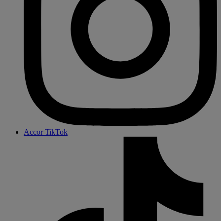
Accor TikTok