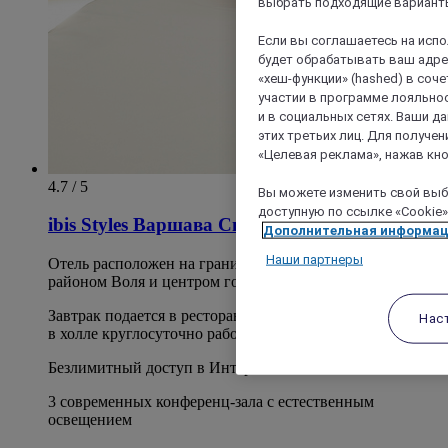
выбрать подходящие варианты
Если вы соглашаетесь на исп
будет обрабатывать ваш адрес
«хеш-функции» (hashed) в соч
участии в программе лояльнос
и в социальных сетях. Ваши 
этих третьих лиц. Для получ
«Целевая реклама», нажав кно
4.7 / 5
Вы можете изменить свой выбо
доступную по ссылке «Cookie»
ibis Styles Варшава Сити
Дополнительная информа
Наши партнеры
Отель расположен на границе между историческим
районом Воля и центром города
Завтрак подается в ресторане со смотровой площадкой,
Нас
в холле круглосуточно работает бар.
Безлимитный доступ в Интернет
3 современных конференц-зала с естественным
освещением