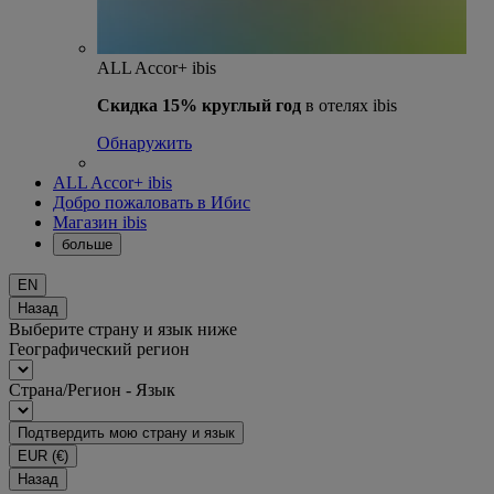
ALL Accor+ ibis
Скидка 15% круглый год
в отелях ibis
Обнаружить
ALL Accor+ ibis
Добро пожаловать в Ибис
Магазин ibis
больше
EN
Назад
Выберите страну и язык ниже
Географический регион
Страна/Регион - Язык
Подтвердить мою страну и язык
EUR
(€)
Назад