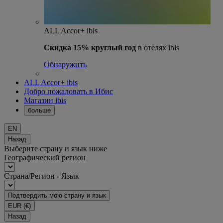
ALL Accor+ ibis
Скидка 15% круглый год
в отелях ibis
Обнаружить
ALL Accor+ ibis
Добро пожаловать в Ибис
Магазин ibis
больше
EN
Назад
Выберите страну и язык ниже
Географический регион
Страна/Регион - Язык
Подтвердить мою страну и язык
EUR
(€)
Назад