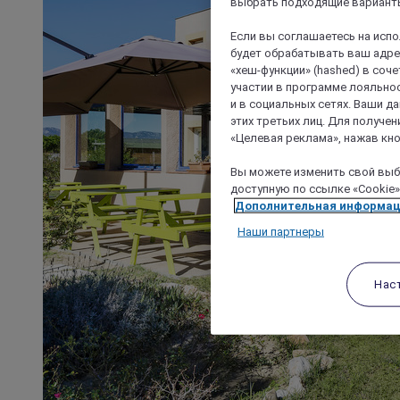
выбрать подходящие варианты
Если вы соглашаетесь на исп
будет обрабатывать ваш адрес
«хеш-функции» (hashed) в соч
участии в программе лояльнос
и в социальных сетях. Ваши 
этих третьих лиц. Для получ
«Целевая реклама», нажав кно
Вы можете изменить свой выбо
доступную по ссылке «Cookie»
Дополнительная информа
Наши партнеры
Нас