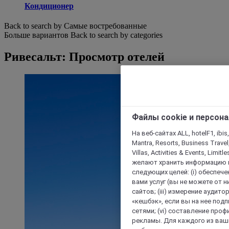
Кондиционер
Back to search by Самые востребованные
Больше вариантов
Back to search by categories
Ривесальт: Просмотр отелей
Файлы cookie и персон
На веб-сайтах ALL, hotelF1, ibis,
Mantra, Resorts, Business Travel
Villas, Activities & Events, Limit
желают хранить информацию н
следующих целей: (i) обеспе
вами услуг (вы не можете от н
сайтов; (iii) измерение аудит
«кешбэк», если вы на нее под
сетями; (vi) составление про
рекламы. Для каждого из ваши