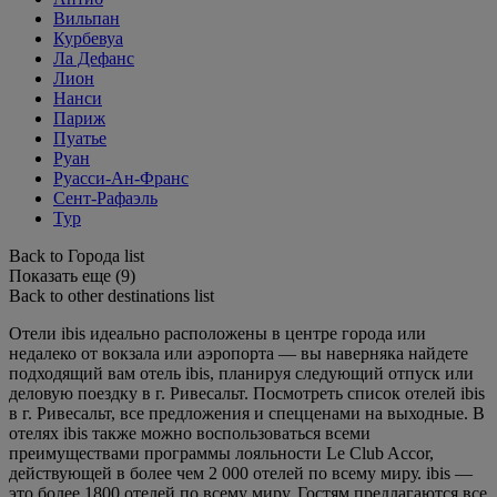
Вильпан
Курбевуа
Ла Дефанс
Лион
Нанси
Париж
Пуатье
Руан
Руасси-Ан-Франс
Сент-Рафаэль
Тур
Back to Города list
Показать еще (9)
Back to other destinations list
Отели ibis идеально расположены в центре города или
недалеко от вокзала или аэропорта — вы наверняка найдете
подходящий вам отель ibis, планируя следующий отпуск или
деловую поездку в г. Ривесальт. Посмотреть список отелей ibis
в г. Ривесальт, все предложения и спецценами на выходные. В
отелях ibis также можно воспользоваться всеми
преимуществами программы лояльности Le Club Accor,
действующей в более чем 2 000 отелей по всему миру. ibis —
это более 1800 отелей по всему миру. Гостям предлагаются все