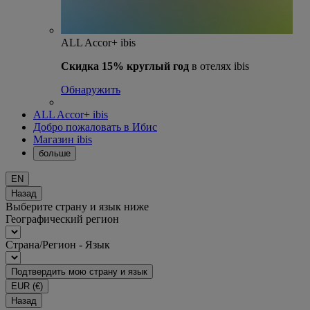
ALL Accor+ ibis
Скидка 15% круглый год
в отелях ibis
Обнаружить
ALL Accor+ ibis
Добро пожаловать в Ибис
Магазин ibis
больше
EN
Назад
Выберите страну и язык ниже
Географический регион
Страна/Регион - Язык
Подтвердить мою страну и язык
EUR
(€)
Назад