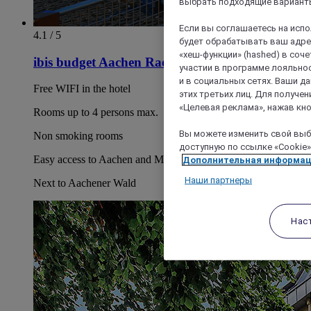
выбрать подходящие варианты
Если вы соглашаетесь на исп
4.1 / 5
будет обрабатывать ваш адрес
«хеш-функции» (hashed) в соч
ibis budget Aachen Raeren Grenze
участии в программе лояльнос
и в социальных сетях. Ваши 
Free WIFI in the hotel
этих третьих лиц. Для получ
«Целевая реклама», нажав кно
Rooms up to 4 persons max.
Вы можете изменить свой выбо
Non smoking rooms
доступную по ссылке «Cookie»
Easy access to Aachen and Maastricht
Дополнительная информа
Наши партнеры
Next to Aachener Wald
Нас