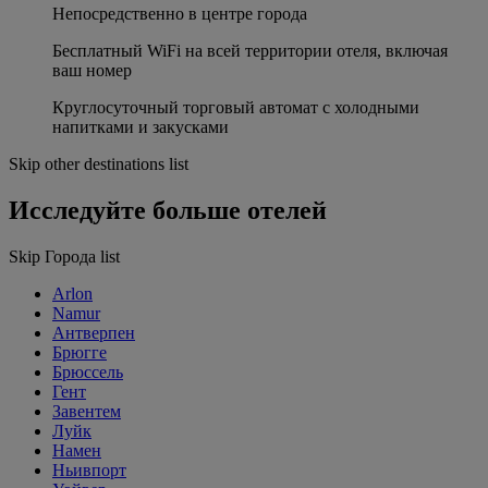
Непосредственно в центре города
Бесплатный WiFi на всей территории отеля, включая
ваш номер
Круглосуточный торговый автомат с холодными
напитками и закусками
Skip other destinations list
Исследуйте больше отелей
Skip Города list
Arlon
Namur
Антверпен
Брюгге
Брюссель
Гент
Завентем
Луйк
Намен
Ньивпорт