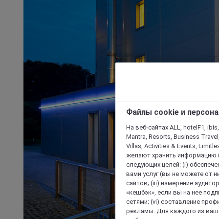
Файлы cookie и персон
На веб-сайтах ALL, hotelF1, ibis,
Mantra, Resorts, Business Travel
Villas, Activities & Events, Limit
желают хранить информацию н
следующих целей: (i) обеспе
вами услуг (вы не можете от н
сайтов; (iii) измерение аудит
«кешбэк», если вы на нее под
сетями; (vi) составление про
рекламы. Для каждого из ваши