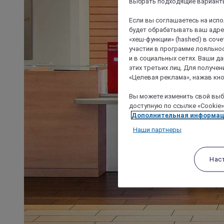
выбрать подходящие варианты
Если вы соглашаетесь на исп
будет обрабатывать ваш адрес
«хеш-функции» (hashed) в соч
участии в программе лояльнос
и в социальных сетях. Ваши 
этих третьих лиц. Для получ
«Целевая реклама», нажав кно
Вы можете изменить свой выбо
доступную по ссылке «Cookie»
Дополнительная информа
Наши партнеры
Нас