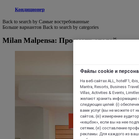
Кондиционер
Back to search by Самые востребованные
Больше вариантов
Back to search by categories
Milan Malpensa: Просмотр отелей
Файлы cookie и персон
На веб-сайтах ALL, hotelF1, ibis,
Mantra, Resorts, Business Travel
Villas, Activities & Events, Limit
желают хранить информацию н
следующих целей: (i) обеспе
вами услуг (вы не можете от н
сайтов; (iii) измерение аудит
«кешбэк», если вы на нее под
сетями; (vi) составление про
рекламы. Для каждого из ваши