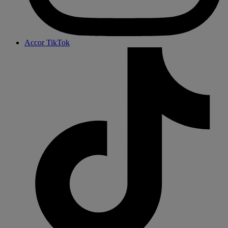
Accor TikTok