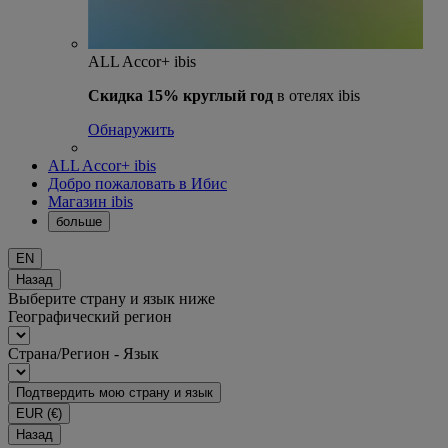
ALL Accor+ ibis
Скидка 15% круглый год
в отелях ibis
Обнаружить
ALL Accor+ ibis
Добро пожаловать в Ибис
Магазин ibis
больше
EN
Назад
Выберите страну и язык ниже
Географический регион
Страна/Регион - Язык
Подтвердить мою страну и язык
EUR
(€)
Назад