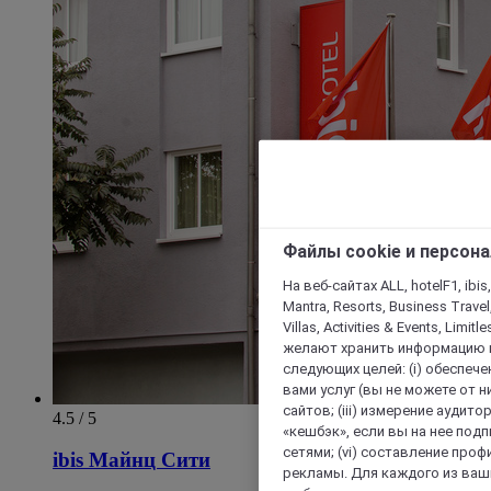
Файлы cookie и персон
На веб-сайтах ALL, hotelF1, ibis,
Mantra, Resorts, Business Travel
Villas, Activities & Events, Limit
желают хранить информацию н
следующих целей: (i) обеспе
вами услуг (вы не можете от н
сайтов; (iii) измерение аудит
4.5 / 5
«кешбэк», если вы на нее под
сетями; (vi) составление про
ibis Майнц Сити
рекламы. Для каждого из ваши