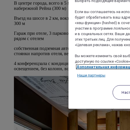
выбрать подходящие варианты
В центре города, всего в 5 минутах ходьбы от
набережной Рейна (300 м)
Если вы соглашаетесь на исп
будет обрабатывать ваш адрес
Въезд на шоссе в 2 км, вокзал и автобусная станция в
«хеш-функции» (hashed) в соч
300 м
участии в программе лояльнос
Гараж при отеле, 3 парковочных места для автобусов
и в социальных сетях. Ваши 
рядом с отелем
этих третьих лиц. Для получ
«Целевая реклама», нажав кно
собственная подземная автостоянка, 3 автобусных
стоянки напротив отеля, велосипедная парковка
Вы можете изменить свой выбо
доступную по ссылке «Cookie»
4 конференцзала с кондиционером, естественным
Дополнительная информа
освещением, без колонн, возможно затемнить
Наши партнеры
Нас