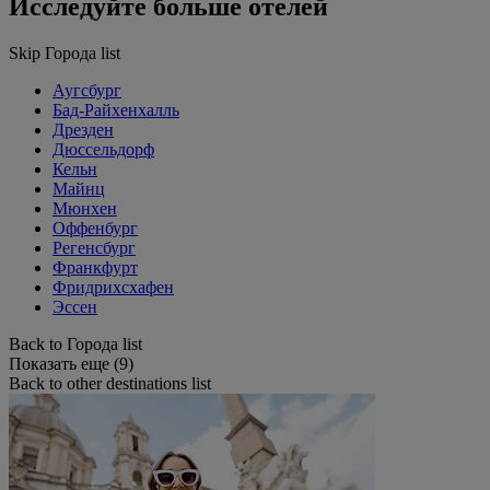
Исследуйте больше отелей
Skip Города list
Аугсбург
Бад-Райхенхалль
Дрезден
Дюссельдорф
Кельн
Майнц
Мюнхен
Оффенбург
Регенсбург
Франкфурт
Фридрихсхафен
Эссен
Back to Города list
Показать еще (9)
Back to other destinations list