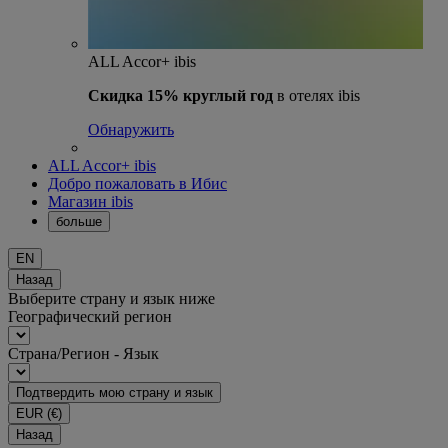
ALL Accor+ ibis
Скидка 15% круглый год
в отелях ibis
Обнаружить
ALL Accor+ ibis
Добро пожаловать в Ибис
Магазин ibis
больше
EN
Назад
Выберите страну и язык ниже
Географический регион
Страна/Регион - Язык
Подтвердить мою страну и язык
EUR
(€)
Назад