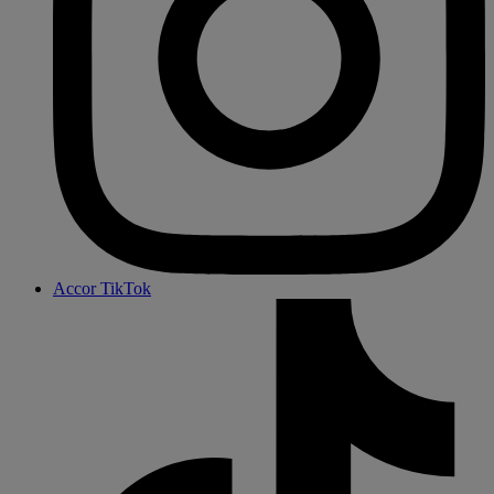
Accor TikTok