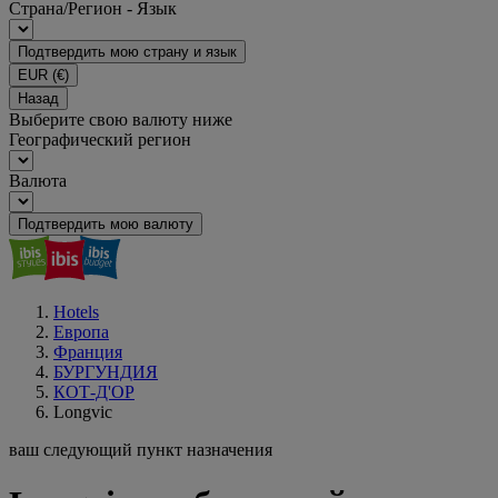
Страна/Регион - Язык
Подтвердить мою страну и язык
EUR
(€)
Назад
Выберите свою валюту ниже
Географический регион
Валюта
Подтвердить мою валюту
Hotels
Европа
Франция
БУРГУНДИЯ
КОТ-Д'ОР
Longvic
ваш следующий пункт назначения