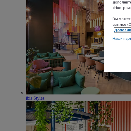
дополните
«Настроит
Вы можете
ссылке «C
Дополни
Наши пар
ibis Styles