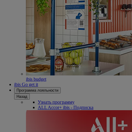
ibis budget
ibis Go get it
Программа лояльности
Назад
Узнать программу
ALL Accor+ ibis - Подписка