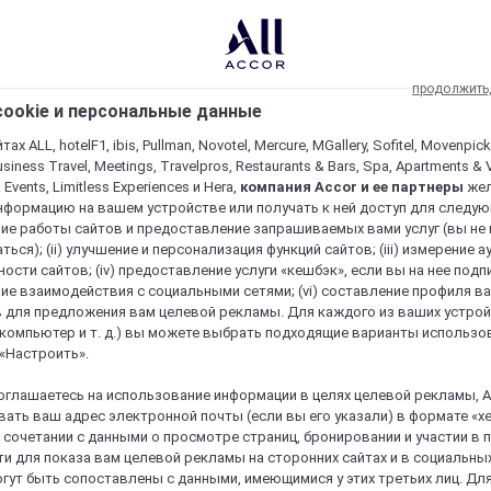
продолжить
ookie и персональные данные
ах ALL, hotelF1, ibis, Pullman, Novotel, Mercure, MGallery, Sofitel, Movenpick
usiness Travel, Meetings, Travelpros, Restaurants & Bars, Spa, Apartments & Vi
& Events, Limitless Experiences и Hera,
компания Accor и ее партнеры
же
нформацию на вашем устройстве или получать к ней доступ для следующи
ие работы сайтов и предоставление запрашиваемых вами услуг (вы не
ться); (ii) улучшение и персонализация функций сайтов; (iii) измерение 
ости сайтов; (iv) предоставление услуги «кешбэк», если вы на нее подпи
ие взаимодействия с социальными сетями; (vi) составление профиля в
 для предложения вам целевой рекламы. Для каждого из ваших устро
 компьютер и т. д.) вы можете выбрать подходящие варианты использо
 «Настроить».
оглашаетесь на использование информации в целях целевой рекламы, A
ать ваш адрес электронной почты (если вы его указали) в формате «х
в сочетании с данными о просмотре страниц, бронировании и участии в
и для показа вам целевой рекламы на сторонних сайтах и в социальных
гут быть сопоставлены с данными, имеющимися у этих третьих лиц. Дл