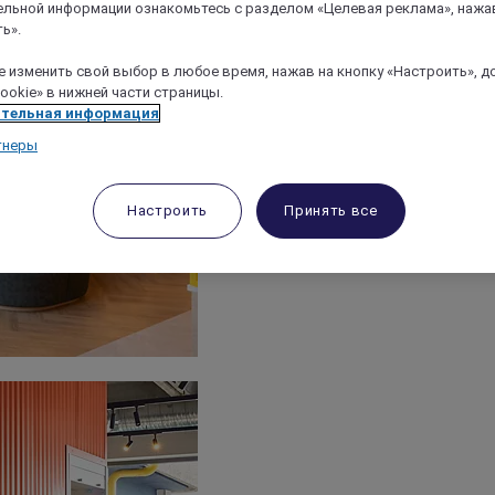
льной информации ознакомьтесь с разделом «Целевая реклама», нажа
ь».
 изменить свой выбор в любое время, нажав на кнопку «Настроить», д
ookie» в нижней части страницы.
тельная информация
тнеры
Настроить
Принять все