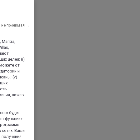
, не принимая →
, Mantra,
llas,
лают
х целей: (i)
 можете от
аудитории и
саны; (v)
аших
йств
вания, нажав
ccor будет
еш-функции»
 программе
 сетях. Ваши
я получения