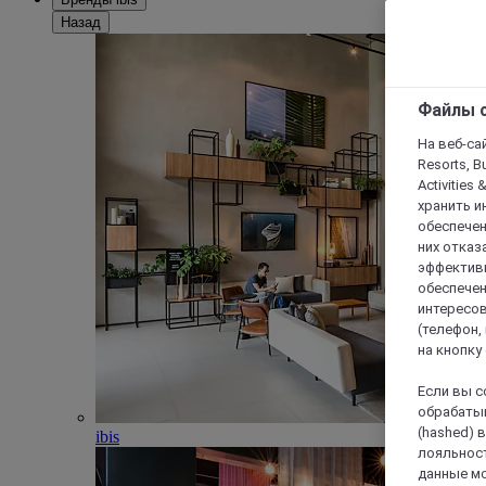
Назад
Файлы c
На веб-сайт
Resorts, B
Activities 
хранить и
обеспечен
них отказа
эффективн
обеспечен
интересов
(телефон,
на кнопку
Если вы с
обрабатыв
(hashed) 
ibis
лояльност
данные мо