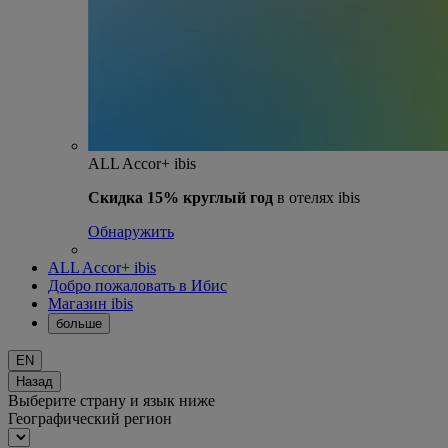
ALL Accor+ ibis
Скидка 15% круглый год
в отелях ibis
Обнаружить
ALL Accor+ ibis
Добро пожаловать в Ибис
Магазин ibis
больше
EN
Назад
Выберите страну и язык ниже
Географический регион