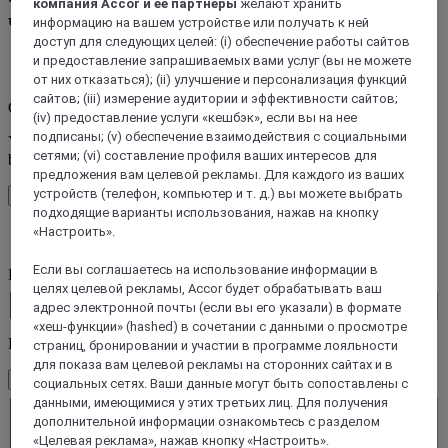
компания Accor и ее партнеры
желают хранить
чем 45 брендов отелей Accor
информацию на вашем устройстве или получать к ней
доступ для следующих целей: (i) обеспечение работы сайтов
и предоставление запрашиваемых вами услуг (вы не можете
Ошибка (ы)
от них отказаться); (ii) улучшение и персонализация функций
сайтов; (iii) измерение аудитории и эффективности сайтов;
Core booking engine
(iv) предоставление услуги «кешбэк», если вы на нее
подписаны; (v) обеспечение взаимодействия с социальными
You’ll be redirected to Accor website to view available hotels and
сетями; (vi) составление профиля ваших интересов для
book your stay
предложения вам целевой рекламы. Для каждого из ваших
устройств (телефон, компьютер и т. д.) вы можете выбрать
Закрыть окно
подходящие варианты использования, нажав на кнопку
«Настроить».
Ошибка (ы)
Если вы соглашаетесь на использование информации в
Куда вы отправляетесь?
целях целевой рекламы, Accor будет обрабатывать ваш
Booking Dates
адрес электронной почты (если вы его указали) в формате
«хеш-функции» (hashed) в сочетании с данными о просмотре
Номера и гости
страниц, бронировании и участии в программе лояльности
для показа вам целевой рекламы на сторонних сайтах и в
1 номер(-а) - 1 Гость(и)
социальных сетях. Ваши данные могут быть сопоставлены с
Номер 1
данными, имеющимися у этих третьих лиц. Для получения
Номер 1
дополнительной информации ознакомьтесь с разделом
Bзрослые
«Целевая реклама», нажав кнопку «Настроить».