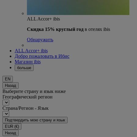
ALL Accor+ ibis
Скидка 15% круглый год
в отелях ibis
Обнаружить
ALL Accor+ ibis
Добро пожаловать в Ибис
Магазин ibis
больше
EN
Назад
Выберите страну и язык ниже
Географический регион
Страна/Регион - Язык
Подтвердить мою страну и язык
EUR
(€)
Назад