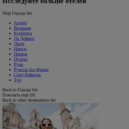
Исследуйте больше отелей
Skip Города list
Антиб
Вильпан
Курбевуа
Ла Дефанс
Лион
Нанси
Париж
Пуатье
Руан
Руасси-Ан-Франс
Сент-Рафаэль
Тур
Back to Города list
Показать еще (9)
Back to other destinations list