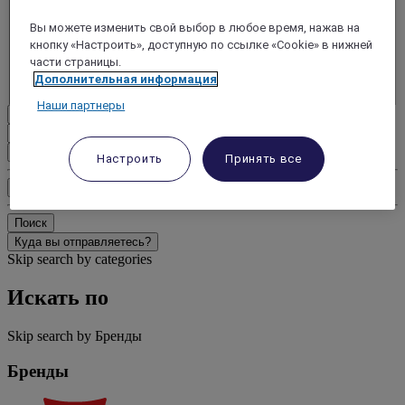
- Удалить взрослого
Вы можете изменить свой выбор в любое время, нажав на
+Добавить взрослого
кнопку «Настроить», доступную по ссылке «Cookie» в нижней
Дети
части страницы.
- Удалить ребенка
Дополнительная информация
+Добавить ребенка
Наши партнеры
Удалить
Добавить комнату
Настроить
Принять все
Дополнительно
Поиск
Куда вы отправляетесь?
Skip search by categories
Искать по
Skip search by Бренды
Бренды