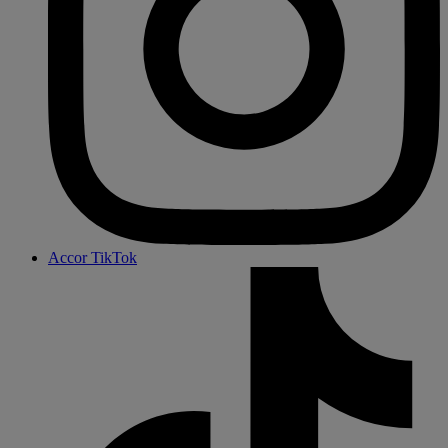
Accor TikTok