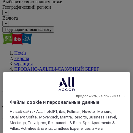
Выберите свою валюту ниже
Географический регион
Валюта
Подтвердить мою валюту
Hotels
Европа
Франция
ПРОВАНС-АЛЬПЫ-ЛАЗУРНЫЙ БЕРЕГ
Буше-дю-Рон
Ле-Кане
ваш следующий пункт назначения
продолжить, не принимая →
Ле-Кане : забронируйте
Файлы cookie и персональные данные
На веб-сайтах ALL, hotelF1, ibis, Pullman, Novotel, Mercure,
номер в своем отеле
MGallery, Sofitel, Movenpick, Mantra, Resorts, Business Travel,
Meetings, Travelpros, Restaurants & Bars, Spa, Apartments &
Villas, Activities & Events, Limitless Experiences и Hera,
Забронируйте номер в одном из более